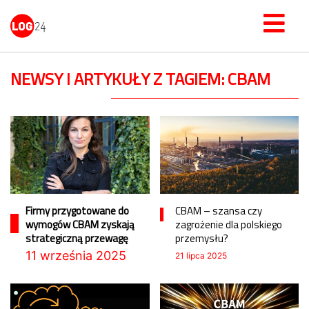
NEWSY I ARTYKUŁY Z TAGIEM: CBAM
Firmy przygotowane do
CBAM – szansa czy
wymogów CBAM zyskają
zagrożenie dla polskiego
strategiczną przewagę
przemysłu?
11 września 2025
21 lipca 2025