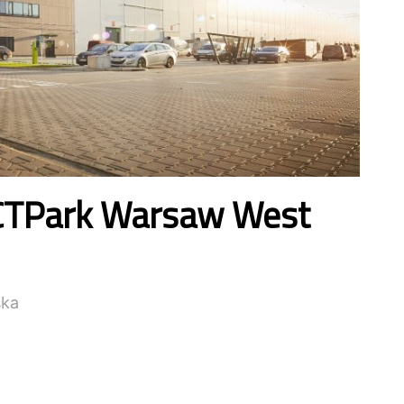
CTPark Warsaw West
ska