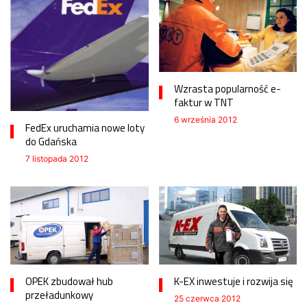
Wzrasta popularność e-
faktur w TNT
6 września 2012
FedEx uruchamia nowe loty
do Gdańska
7 listopada 2012
OPEK zbudował hub
K-EX inwestuje i rozwija się
przeładunkowy
25 czerwca 2012