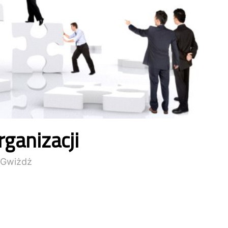
ganizacji
 Gwiżdż