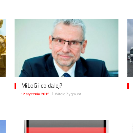
MiLoG i co dalej?
12 stycznia 2015
Witold Zygmunt