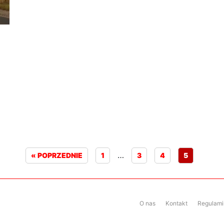
…
« POPRZEDNIE
1
3
4
5
O nas
Kontakt
Regulamin