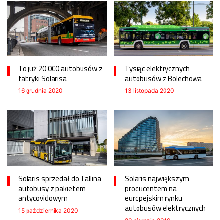
To już 20 000 autobusów z
Tysiąc elektrycznych
fabryki Solarisa
autobusów z Bolechowa
16 grudnia 2020
13 listopada 2020
Solaris sprzedał do Tallina
Solaris największym
autobusy z pakietem
producentem na
antycovidowym
europejskim rynku
autobusów elektrycznych
15 października 2020