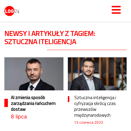
NEWSY I ARTYKUŁY Z TAGIEM:
SZTUCZNA ITELIGENCJA
AI zmienia sposób
Sztuczna inteligencja i
zarządzania łańcuchem
cyfryzacja skrócą czas
dostaw
przewozów
międzynarodowych
8 lipca
13 czerwca 2023