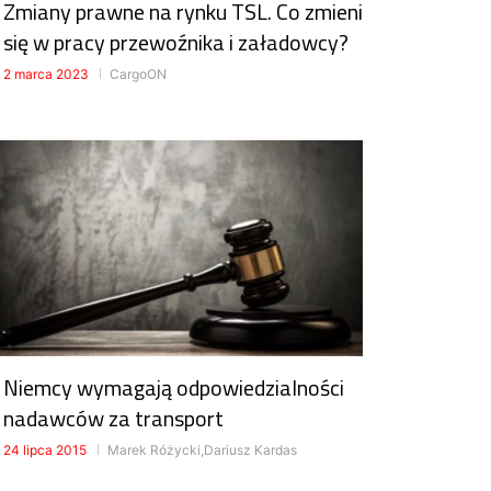
Zmiany prawne na rynku TSL. Co zmieni
się w pracy przewoźnika i załadowcy?
2 marca 2023
CargoON
Niemcy wymagają odpowiedzialności
nadawców za transport
24 lipca 2015
Marek Różycki,Dariusz Kardas