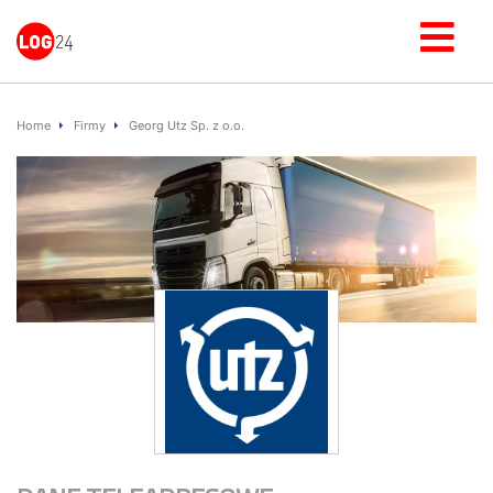
Home
Firmy
Georg Utz Sp. z o.o.