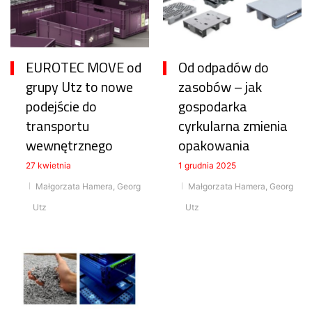
EUROTEC MOVE od
Od odpadów do
grupy Utz to nowe
zasobów – jak
podejście do
gospodarka
transportu
cyrkularna zmienia
wewnętrznego
opakowania
27 kwietnia
1 grudnia 2025
Małgorzata Hamera, Georg
Małgorzata Hamera, Georg
Utz
Utz