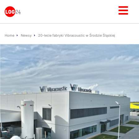
Home
Newsy
20-lecie fabryki Vibracoustic w Środzie Śląskiej