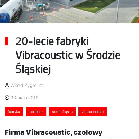
20-lecie fabryki
Vibracoustic w Środzie
Śląskiej
Witold Zygmunt
30 maja 2019
fabryka
jubileusz
środa śląska
vibroacoustic
Firma Vibracoustic, czołowy