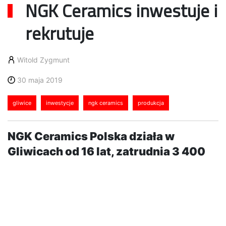
NGK Ceramics inwestuje i
rekrutuje
Witold Zygmunt
30 maja 2019
gliwice
inwestycje
ngk ceramics
produkcja
NGK Ceramics Polska działa w
Gliwicach od 16 lat, zatrudnia 3 400
osób i wciąż inwestuje. Firma
uruchomiła w gliwickiej strefie już
trzy zakłady, gdzie produkuje
zaawansowane technologicznie