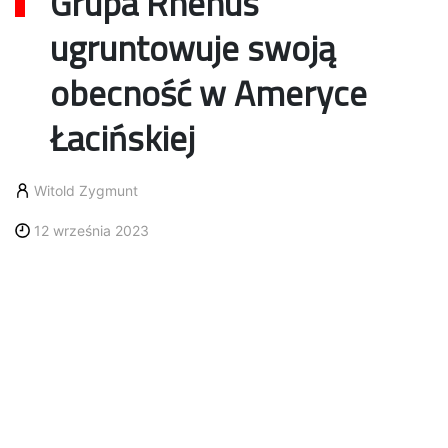
Grupa Rhenus
ugruntowuje swoją
obecność w Ameryce
Łacińskiej
Witold Zygmunt
12 września 2023
ameryka łacińska
logistyka
przejęcie
rhenus
Rhenus, wiodący globalny specjalista w dziedzinie
logistyki, dalej rozszerza swoją obecność na rynku
Ameryki Łacińskiej poprzez strategiczne inicjatywy
mające na celu wzbogacenie portfela usług i
wykorzystanie rosnącego potencjału regionu w