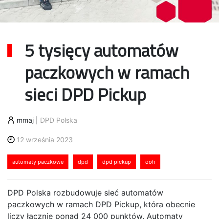
5 tysięcy automatów
paczkowych w ramach
sieci DPD Pickup
mmaj
|
DPD Polska
12 września 2023
automaty paczkowe
dpd
dpd pickup
ooh
DPD Polska rozbudowuje sieć automatów
paczkowych w ramach DPD Pickup, która obecnie
liczy łącznie ponad 24 000 punktów. Automaty