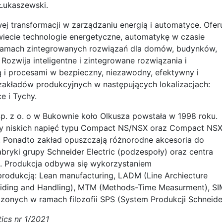
 Łukaszewski.
wej transformacji w zarządzaniu energią i automatyce. Ofer
świecie technologie energetyczne, automatykę w czasie
 ramach zintegrowanych rozwiązań dla domów, budynków,
 Rozwija inteligentne i zintegrowane rozwiązania i
ą i procesami w bezpieczny, niezawodny, efektywny i
akładów produkcyjnych w następujących lokalizacjach:
e i Tychy.
 Sp. z o. o w Bukownie koło Olkusza powstała w 1998 roku.
ry niskich napięć typu Compact NS/NSX oraz Compact NS
. Ponadto zakład opuszczają różnorodne akcesoria do
ryki grupy Schneider Electric (podzespoły) oraz centra
. Produkcja odbywa się wykorzystaniem
rodukcją: Lean manufacturing, LADM (Line Archiecture
viding and Handling), MTM (Methods-Time Measurment), SI
czonych w ramach filozofii SPS (System Produkcji Schneide
ics nr 1/2021