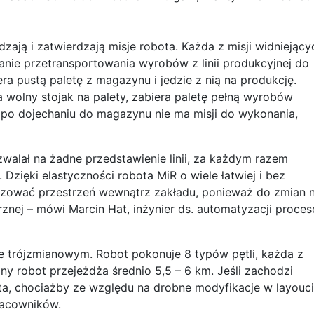
ją i zatwierdzają misje robota. Każda z misji widniejący
anie przetransportowania wyrobów z linii produkcyjnej do
ra pustą paletę z magazynu i jedzie z nią na produkcję.
 wolny stojak na palety, zabiera paletę pełną wyrobów
 po dojechaniu do magazynu nie ma misji do wykonania,
ozwalał na żadne przedstawienie linii, za każdym razem
Dzięki elastyczności robota MiR o wiele łatwiej i bez
ować przestrzeń wewnątrz zakładu, ponieważ do zmian n
rznej – mówi Marcin Hat, inżynier ds. automatyzacji proce
e trójzmianowym. Robot pokonuje 8 typów pętli, każda z
ny robot przejeżdża średnio 5,5 – 6 km. Jeśli zachodzi
ota, chociażby ze względu na drobne modyfikacje w layouci
racowników.