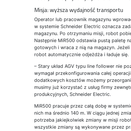
Misja: wyższa wydajność transportu
Operator lub pracownik magazynu wprowadza
w systemie Schneider Electric oznacza zad
magazynu. Po otrzymaniu misji, robot pobie
Następnie MiR500 odstawia pustą paletę na
gotowych i wraca z nią na magazyn. Jeżeli
robot automatycznie odjeżdża i ładuje się.
– Stary układ AGV typu line follower nie p
wymagał przekonfigurowania całej operacji. 
dodatkowych kosztów możemy przeorganiz
musimy już korzystać z usług firmy zewnęt
produkcyjnych, Schneider Electric.
MiR500 pracuje przez całą dobę w systemi
nich ma średnio 140 m. W ciągu jednej zmia
potrzeba jakiejkolwiek zmiany w misji rob
wszystkie zmiany są wykonywane przez p