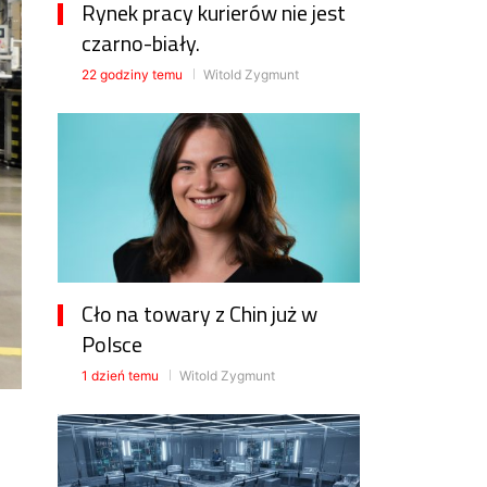
Rynek pracy kurierów nie jest
czarno-biały.
22 godziny temu
Witold Zygmunt
Cło na towary z Chin już w
Polsce
1 dzień temu
Witold Zygmunt