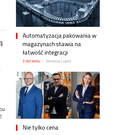
Automatyzacja pakowania w
ą
magazynach stawia na
łatwość integracji
2 dni temu
Vanessa Lopez
,
a
pu
ć
Nie tylko cena