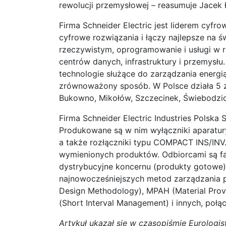
rewolucji przemysłowej – reasumuje Jacek
Firma Schneider Electric jest liderem cyfro
cyfrowe rozwiązania i łączy najlepsze na 
rzeczywistym, oprogramowanie i usługi w
centrów danych, infrastruktury i przemysłu.
technologie służące do zarządzania energi
zrównoważony sposób. W Polsce działa 5 z
Bukowno, Mikołów, Szczecinek, Świebodzic
Firma Schneider Electric Industries Polska
Produkowane są w nim wyłączniki aparatu
a także rozłączniki typu COMPACT INS/INV
wymienionych produktów. Odbiorcami są fab
dystrybucyjne koncernu (produkty gotowe)
najnowocześniejszych metod zarządzania p
Design Methodology), MPAH (Material Pro
(Short Interval Management) i innych, połą
Artykuł ukazał się w czasopiśmie Eurologist