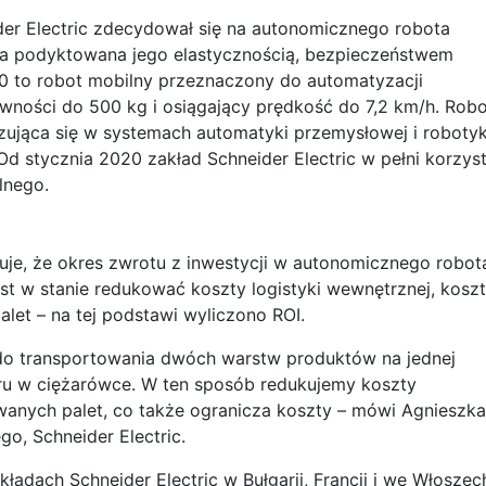
der Electric zdecydował się na autonomicznego robota
ła podyktowana jego elastycznością, bezpieczeństwem
00 to robot mobilny przeznaczony do automatyzacji
downości do 500 kg i osiągający prędkość do 7,2 km/h. Rob
izująca się w systemach automatyki przemysłowej i robotyk
 Od stycznia 2020 zakład Schneider Electric w pełni korzys
lnego.
cuje, że okres zwrotu z inwestycji w autonomicznego robot
st w stanie redukować koszty logistyki wewnętrznej, kosz
let – na tej podstawi wyliczono ROI.
do transportowania dwóch warstw produktów na jednej
aru w ciężarówce. W ten sposób redukujemy koszty
ywanych palet, co także ogranicza koszty – mówi Agnieszka
go, Schneider Electric.
dach Schneider Electric w Bułgarii, Francji i we Włoszec