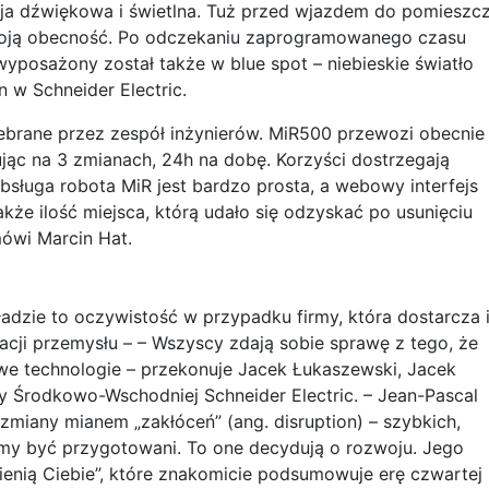
ja dźwiękowa i świetlna. Tuż przed wjazdem do pomieszc
woją obecność. Po odczekaniu zaprogramowanego czasu
posażony został także w blue spot – niebieskie światło
 w Schneider Electric.
ebrane przez zespół inżynierów. MiR500 przewozi obecnie
jąc na 3 zmianach, 24h na dobę. Korzyści dostrzegają
sługa robota MiR jest bardzo prosta, a webowy interfejs
akże ilość miejsca, którą udało się odzyskać po usunięciu
wi Marcin Hat.
zie to oczywistość w przypadku firmy, która dostarcza 
cji przemysłu – – Wszyscy zdają sobie sprawę z tego, że
owe technologie – przekonuje Jacek Łukaszewski, Jacek
y Środkowo-Wschodniej Schneider Electric. – Jean-Pascal
e zmiany mianem „zakłóceń” (ang. disruption) – szybkich,
imy być przygotowani. To one decydują o rozwoju. Jego
enią Ciebie”, które znakomicie podsumowuje erę czwartej