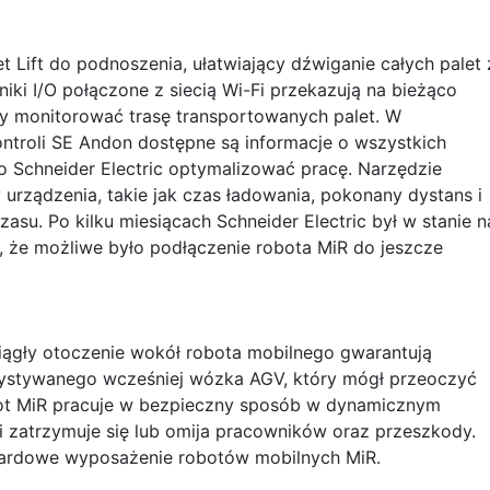
 Lift do podnoszenia, ułatwiający dźwiganie całych palet 
niki I/O połączone z siecią Wi-Fi przekazują na bieżąco
ły monitorować trasę transportowanych palet. W
troli SE Andon dostępne są informacje o wszystkich
o Schneider Electric optymalizować pracę. Narzędzie
urządzenia, takie jak czas ładowania, pokonany dystans i
su. Po kilku miesiącach Schneider Electric był w stanie n
, że możliwe było podłączenie robota MiR do jeszcze
iągły otoczenie wokół robota mobilnego gwarantują
ystywanego wcześniej wózka AGV, który mógł przeoczyć
bot MiR pracuje w bezpieczny sposób w dynamicznym
 zatrzymuje się lub omija pracowników oraz przeszkody.
dardowe wyposażenie robotów mobilnych MiR.