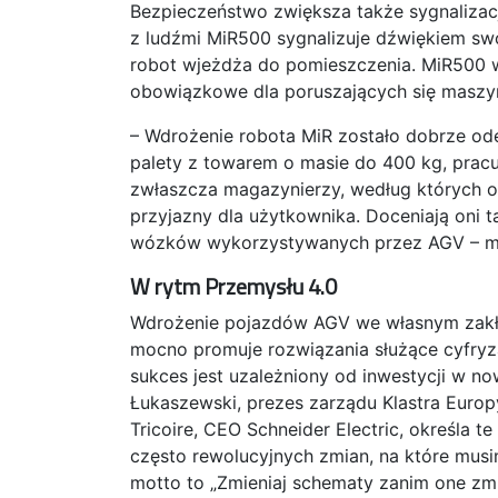
Bezpieczeństwo zwiększa także sygnalizac
z ludźmi MiR500 sygnalizuje dźwiękiem s
robot wjeżdża do pomieszczenia. MiR500 wy
obowiązkowe dla poruszających się maszyn
– Wdrożenie robota MiR zostało dobrze od
palety z towarem o masie do 400 kg, pracu
zwłaszcza magazynierzy, według których ob
przyjazny dla użytkownika. Doceniają oni t
wózków wykorzystywanych przez AGV – mó
W rytm Przemysłu 4.0
Wdrożenie pojazdów AGV we własnym zakład
mocno promuje rozwiązania służące cyfryza
sukces jest uzależniony od inwestycji w n
Łukaszewski, prezes zarządu Klastra Europ
Tricoire, CEO Schneider Electric, określa t
często rewolucyjnych zmian, na które mus
motto to „Zmieniaj schematy zanim one zmi