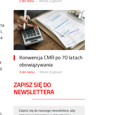
2 dni temu
Witold Zygmunt
ota
i,
ta
Konwencja CMR po 70 latach
a
obowiązywania
ty
3 dni temu
Witold Zygmunt
ZAPISZ SIĘ DO
NEWSLETTERA
Zapisz się do naszego newslettera, aby
h.