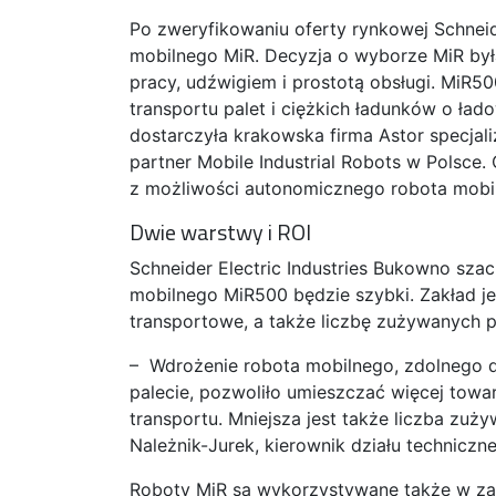
Po zweryfikowaniu oferty rynkowej Schnei
mobilnego MiR. Decyzja o wyborze MiR by
pracy, udźwigiem i prostotą obsługi. MiR5
transportu palet i ciężkich ładunków o ła
dostarczyła krakowska firma Astor specjal
partner Mobile Industrial Robots w Polsce.
z możliwości autonomicznego robota mobi
Dwie warstwy i ROI
Schneider Electric Industries Bukowno sza
mobilnego MiR500 będzie szybki. Zakład je
transportowe, a także liczbę zużywanych pa
– Wdrożenie robota mobilnego, zdolnego 
palecie, pozwoliło umieszczać więcej tow
transportu. Mniejsza jest także liczba zuż
Należnik-Jurek, kierownik działu techniczne
Roboty MiR są wykorzystywane także w zakła