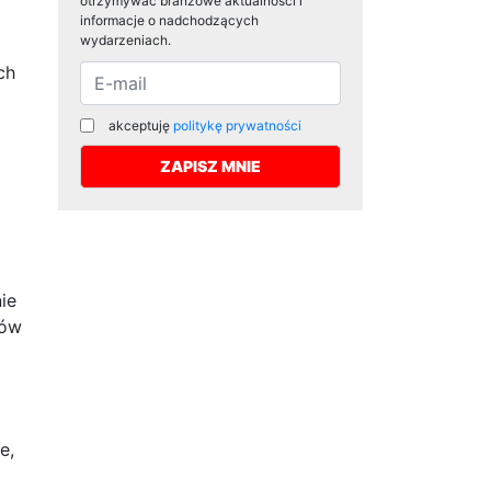
otrzymywać branżowe aktualności i
informacje o nadchodzących
wydarzeniach.
ch
akceptuję
politykę prywatności
ie
sów
e,