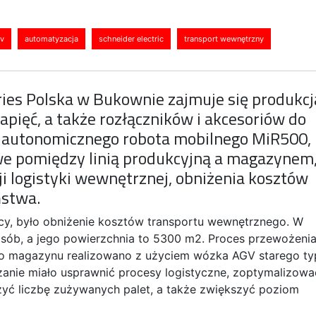
v
automatyzacja
schneider electric
transport wewnętrzny
tries Polska w Bukownie zajmuje się produkcj
pięć, a także rozłączników i akcesoriów do
 autonomicznego robota mobilnego MiR500,
we pomiędzy linią produkcyjną a magazynem
ji logistyki wewnętrznej, obniżenia kosztów
ństwa.
ący, było obniżenie kosztów transportu wewnętrznego. W
sób, a jego powierzchnia to 5300 m2. Proces przewożeni
do magazynu realizowano z użyciem wózka AGV starego ty
anie miało usprawnić procesy logistyczne, zoptymalizowa
zyć liczbę zużywanych palet, a także zwiększyć poziom