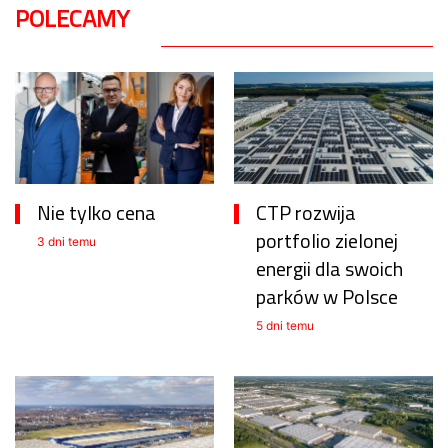
POLECAMY
Nie tylko cena
CTP rozwija
portfolio zielonej
3 dni temu
energii dla swoich
parków w Polsce
5 dni temu