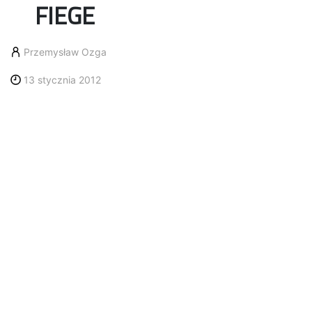
FIEGE
Przemysław Ozga
13 stycznia 2012
Agata Wydmańska, dotychczasowo
pełniąca funkcję Public Relations
Managera w FIEGE Sp. z o.o. została
odpowiedzialna za marketing i
komunikację w regionie wschodniej
Europy w strukturze FIEGE. Region ten
obejmuje Polskę, Czechy, Słowację,
Ukrainę, Węgry i Austrię.
Do najważniejszych zadań Agaty Wydmańskiej będzie
opracowanie i wdrożenie strategii komunikacji w