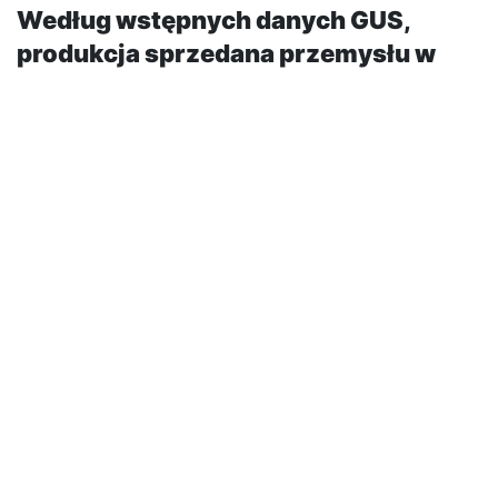
Według wstępnych danych GUS,
produkcja sprzedana przemysłu w
cenach stałych (w
przedsiębiorstwach o liczbie
pracujących powyżej 9 osób) była w
marcu br. o 5,4% wyższa niż przed
rokiem i o 9,4% wyższa w porównaniu
z lutym br.
Po wyeliminowaniu wpływu czynników o charakterze
sezonowym produkcja sprzedana przemysłu
ukształtowała się na poziomie o 5,7% wyższym niż w
analogicznym miesiącu ub. roku i o 0,2% wyższym w
porównaniu z lutym br. Analitycy spodziewali się
lepszych wynikow, ale najważniejsze, że utrzymuje się
tendencja wzrostowa.