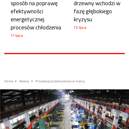
sposób na poprawę
drzewny wchodzi w
efektywności
fazę głębokiego
energetycznej
kryzysu
procesów chłodzenia
13 lipca
17 lipca
Home
Newsy
Produkcja przemysłowa w marcu