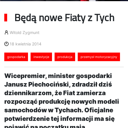
Będą nowe Fiaty z Tych
Witold Zygmunt
18 kwietnia 2014
gospodarka
inwestycje
produkcja
przemysł motoryzacyjny
Wicepremier, minister gospodarki
Janusz Piechociński, zdradził dziś
dziennikarzom, że Fiat zamierza
rozpocząć produkcję nowych modeli
samochodów w Tychach. Oficjalne
potwierdzenie tej informacji ma się
pojawić na początku maja.