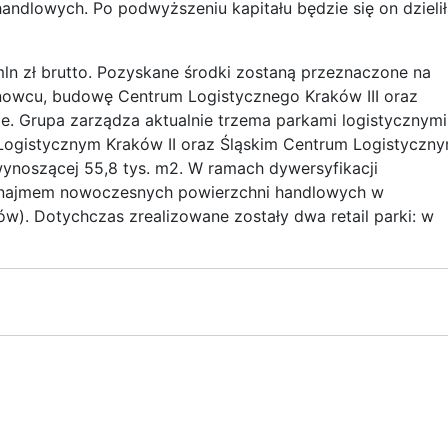
ndlowych. Po podwyższeniu kapitału będzie się on dzielił
mln zł brutto. Pozyskane środki zostaną przeznaczone na
owcu, budowę Centrum Logistycznego Kraków III oraz
 Grupa zarządza aktualnie trzema parkami logistycznymi
Logistycznym Kraków II oraz Śląskim Centrum Logistyczn
ynoszącej 55,8 tys. m2. W ramach dywersyfikacji
 wynajmem nowoczesnych powierzchni handlowych w
w). Dotychczas zrealizowane zostały dwa retail parki: w