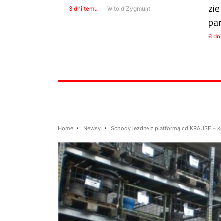
zie
3 dni temu
Witold Zygmunt
pa
6 dn
Home
Newsy
Schody jezdne z platformą od KRAUSE – k