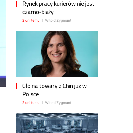
Rynek pracy kurierów nie jest
czarno-biały.
2 dni temu
Witold Zygmunt
Cło na towary z Chin już w
Polsce
2 dni temu
Witold Zygmunt