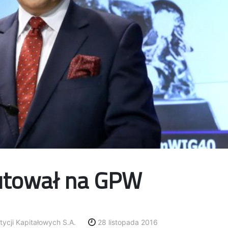
iutował na GPW
tycji Kapitałowych S.A.
28 listopada 2016