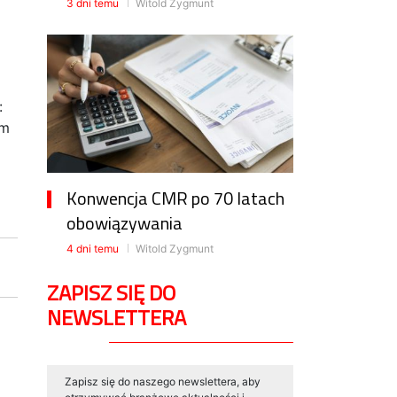
3 dni temu
Witold Zygmunt
:
ym
Konwencja CMR po 70 latach
obowiązywania
4 dni temu
Witold Zygmunt
ZAPISZ SIĘ DO
NEWSLETTERA
Zapisz się do naszego newslettera, aby