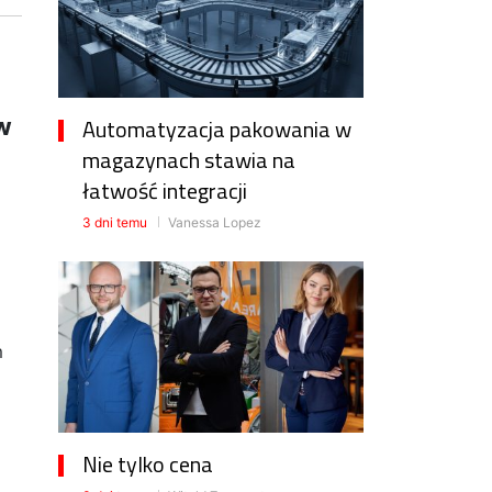
w
Automatyzacja pakowania w
magazynach stawia na
łatwość integracji
3 dni temu
Vanessa Lopez
m
Nie tylko cena