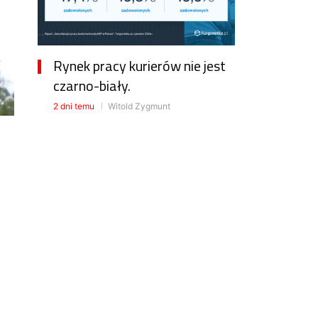
Rynek pracy kurierów nie jest
czarno-biały.
2 dni temu
Witold Zygmunt
Cło na towary z Chin już w
Polsce
2 dni temu
Witold Zygmunt