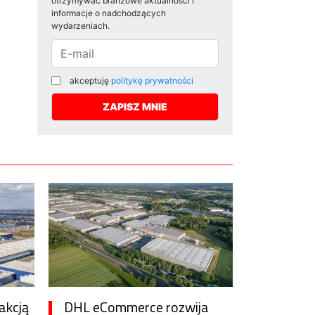
otrzymywać branżowe aktualności i
informacje o nadchodzących
wydarzeniach.
akceptuję
politykę prywatności
akcją
DHL eCommerce rozwija