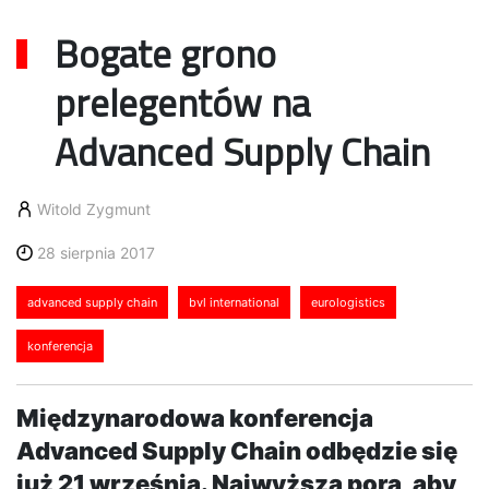
Bogate grono
prelegentów na
Advanced Supply Chain
Witold Zygmunt
28 sierpnia 2017
advanced supply chain
bvl international
eurologistics
konferencja
Międzynarodowa konferencja
Advanced Supply Chain odbędzie się
już 21 września. Najwyższa pora, aby