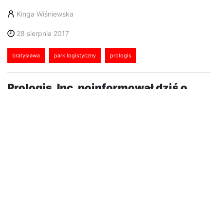
Kinga Wiśniewska
28 sierpnia 2017
bratysława
park logistyczny
prologis
Prologis, Inc. poinformował dziś o
podpisaniu umowy najmu 7 800 mkw.
w Prologis Park Bratislava z firmą
NAY, największym sprzedawcą
elektroniki na Słowacji.
Aby móc prowadzić operacje na terenie jednego
obiektu, NAY przeniesie się z budynku 6 do budynku
4, zwiększając tym samym wynajmowaną
powierzchnię do 27 600 mkw.