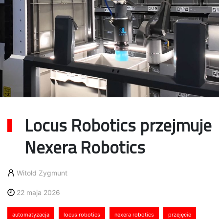
Locus Robotics przejmuje
Nexera Robotics
Witold Zygmunt
22 maja 2026
automatyzacja
locus robotics
nexera robotics
przejęcie