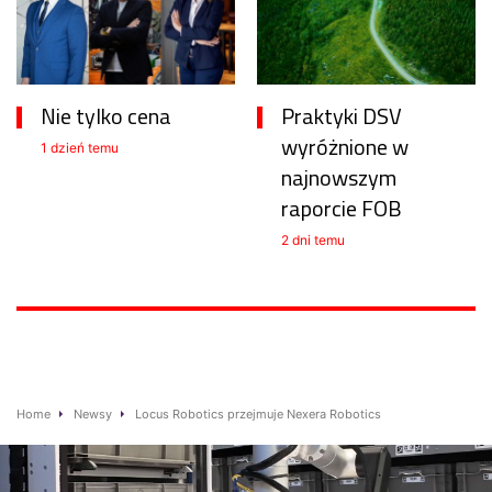
Nie tylko cena
Praktyki DSV
wyróżnione w
1 dzień temu
najnowszym
raporcie FOB
2 dni temu
Home
Newsy
Locus Robotics przejmuje Nexera Robotics