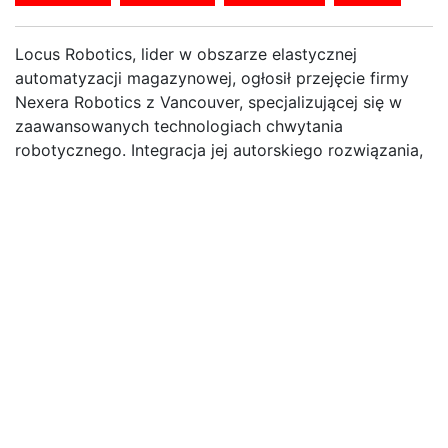
Locus Robotics, lider w obszarze elastycznej
automatyzacji magazynowej, ogłosił przejęcie firmy
Nexera Robotics z Vancouver, specjalizującej się w
zaawansowanych technologiach chwytania
robotycznego. Integracja jej autorskiego rozwiązania,
chwytaka NeuraGrasp, z platformą fizycznej AI Locus
Robotics znacząco rozszerzy możliwości firmy w
zakresie autonomicznej mobilnej manipulacji oraz
zwiększy zakres operacji możliwych do zrealizowania
w ramach kompleksowych procesów realizacji
zamówień.
Zaawansowana mobilna manipulacja
(przemieszczające się systemy robotyczne, mogące
chwytać obiekty) stanowi najelastyczniejszy i
skalowalny środek autonomicznej realizacji zamówień
w ramach automatyzacji magazynowej, eliminujący jej