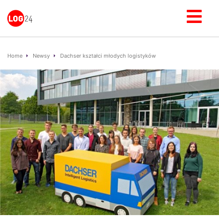
Home
Newsy
Dachser kształci młodych logistyków