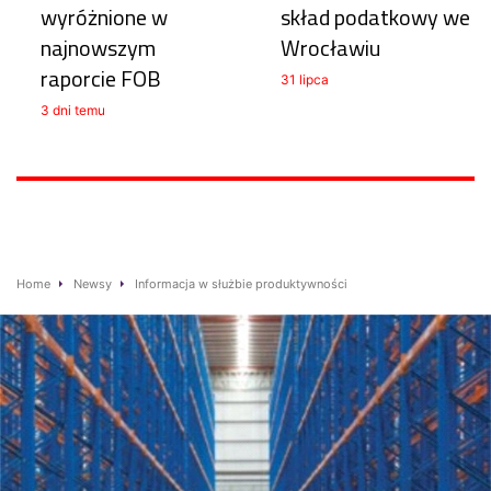
wyróżnione w
skład podatkowy we
najnowszym
Wrocławiu
raporcie FOB
31 lipca
3 dni temu
Home
Newsy
Informacja w służbie produktywności