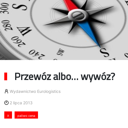
Przewóz albo… wywóz?
Wydawnictwo Eurologistics
2 lipca 2013
it
paliwo cena