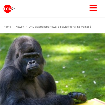
Home
Newsy
DHL przetransportował dziewięć goryli na wolność