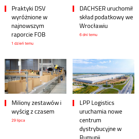
Praktyki DSV
DACHSER uruchomił
wyróżnione w
skład podatkowy we
najnowszym
Wrocławiu
raporcie FOB
6 dni temu
1 dzień temu
Miliony zestawów i
LPP Logistics
wyścig z czasem
uruchamia nowe
centrum
29 lipca
dystrybucyjne w
Rumunii