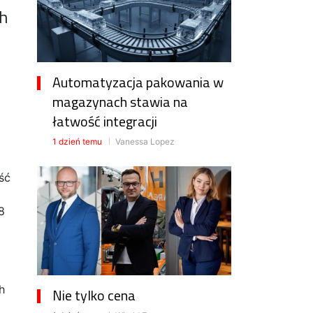
ch
Automatyzacja pakowania w
magazynach stawia na
łatwość integracji
1 dzień temu
Vanessa Lopez
ść
8
h
Nie tylko cena