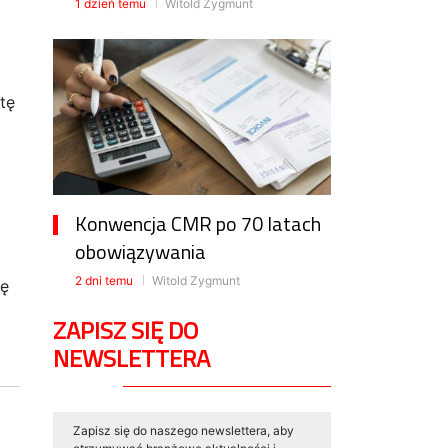
1 dzień temu
Witold Zygmunt
tę
Konwencja CMR po 70 latach
obowiązywania
2 dni temu
Witold Zygmunt
ię
ZAPISZ SIĘ DO
NEWSLETTERA
Zapisz się do naszego newslettera, aby