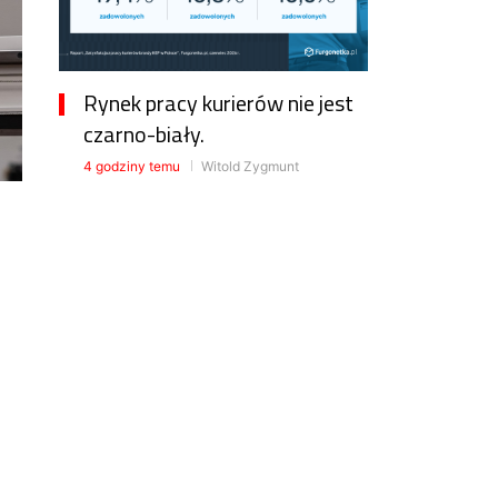
Rynek pracy kurierów nie jest
czarno-biały.
4 godziny temu
Witold Zygmunt
Cło na towary z Chin już w
Polsce
8 godzin temu
Witold Zygmunt