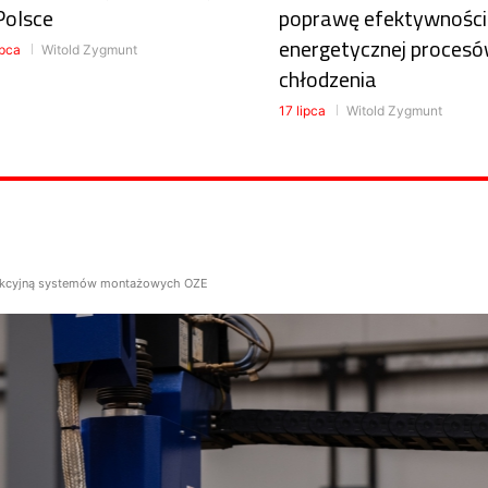
Polsce
poprawę efektywności
energetycznej proces
ipca
Witold Zygmunt
chłodzenia
17 lipca
Witold Zygmunt
dukcyjną systemów montażowych OZE