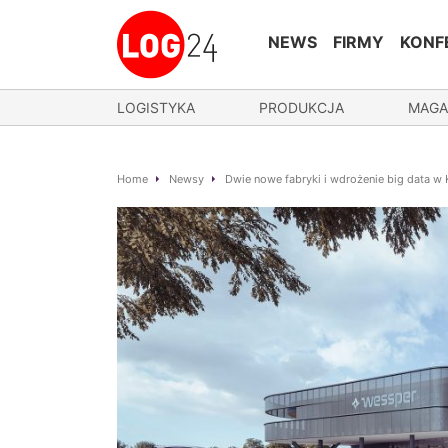
NEWS
FIRMY
KONF
LOGISTYKA
PRODUKCJA
MAGA
Home
Newsy
Dwie nowe fabryki i wdrożenie big data w