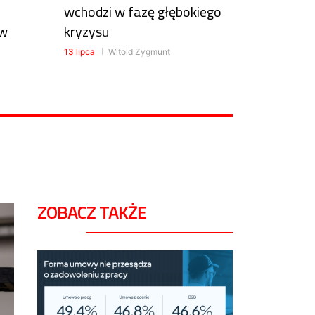
wchodzi w fazę głębokiego
ów
kryzysu
13 lipca
Witold Zygmunt
ZOBACZ TAKŻE