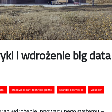
ki i wdrożenie big data
stal
krakowski park technologiczny
scandia cosmetics
wessper
oraz wdrożenie innowacyjnego systemu –