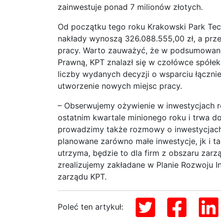
zainwestuje ponad 7 milionów złotych.
Od początku tego roku Krakowski Park Tec
nakłady wynoszą 326.088.555,00 zł, a prz
pracy. Warto zauważyć, że w podsumowa
Prawną, KPT znalazł się w czołówce spółek
liczby wydanych decyzji o wsparciu łącznie
utworzenie nowych miejsc pracy.
– Obserwujemy ożywienie w inwestycjach r
ostatnim kwartale minionego roku i trwa d
prowadzimy także rozmowy o inwestycjach 
planowane zarówno małe inwestycje, jk i tak
utrzyma, będzie to dla firm z obszaru za
zrealizujemy zakładane w Planie Rozwoju I
zarządu KPT.
Poleć ten artykuł: