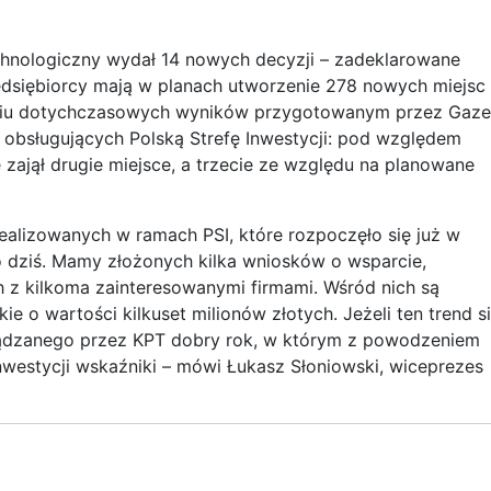
hnologiczny wydał 14 nowych decyzji – zadeklarowane
edsiębiorcy mają w planach utworzenie 278 nowych miejsc
niu dotychczasowych wyników przygotowanym przez Gaze
 obsługujących Polską Strefę Inwestycji: pod względem
 zajął drugie miejsce, a trzecie ze względu na planowane
ealizowanych w ramach PSI, które rozpoczęło się już w
o dziś. Mamy złożonych kilka wniosków o wsparcie,
z kilkoma zainteresowanymi firmami. Wśród nich są
ie o wartości kilkuset milionów złotych. Jeżeli ten trend s
rządzanego przez KPT dobry rok, w którym z powodzeniem
nwestycji wskaźniki – mówi Łukasz Słoniowski, wiceprezes