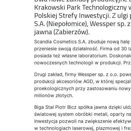
Krakowski Park Technologiczny 
Polskiej Strefy Inwestycji. Z ul
S.A. (Niepołomice), Wessper sp. z 
jawna (Zabierzów).
Scandia Cosmetics S.A. zbuduje nową hal
przeniesie swoją działalność. Firma od 30 
posiada też własne laboratorium. Doskonal
nowoczesnych technologii w produkcji. Prz
Drugi zakład, firmy Wessper sp. z o.o. po
produkcji akcesoriów AGD, w której specjali
proekologicznych przy zastosowaniu nowych
milionów złotych.
Biga Stal Piotr Bicz spółka jawna dzięki u
światowej system obróbki metali, oparty n
Inwestycja pozwoli na zwiększenie efekty
w technologiach laserowej, plazmowej i fre