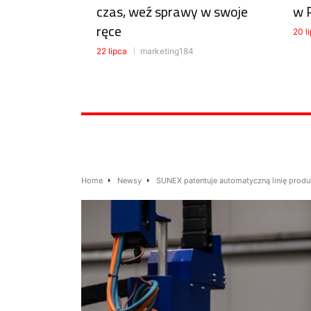
czas, weź sprawy w swoje
w 
ręce
20 l
22 lipca
marketing184
Home
Newsy
SUNEX patentuje automatyczną linię pro