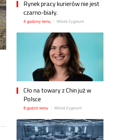
Rynek pracy kurierów nie jest
czarno-biały.
4 godziny temu
Witold Zygmunt
Cło na towary z Chin już w
Polsce
8 godzin temu
Witold Zygmunt