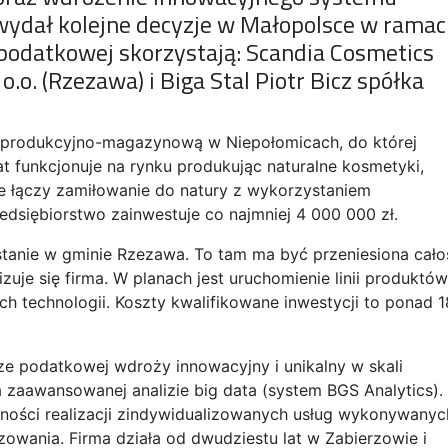
wydał kolejne decyzje w Małopolsce w rama
gi podatkowej skorzystają: Scandia Cosmetics
o.o. (Rzezawa) i Biga Stal Piotr Bicz spółka
ę produkcyjno-magazynową w Niepołomicach, do której
lat funkcjonuje na rynku produkując naturalne kosmetyki,
e łączy zamiłowanie do natury z wykorzystaniem
edsiębiorstwo zainwestuje co najmniej 4 000 000 zł.
wstanie w gminie Rzezawa. To tam ma być przeniesiona cało
zuje się firma. W planach jest uruchomienie linii produktów
 technologii. Koszty kwalifikowane inwestycji to ponad 1
ldze podatkowej wdroży innowacyjny i unikalny w skali
a zaawansowanej analizie big data (system BGS Analytics).
wności realizacji zindywidualizowanych usług wykonywanyc
zowania. Firma działa od dwudziestu lat w Zabierzowie i