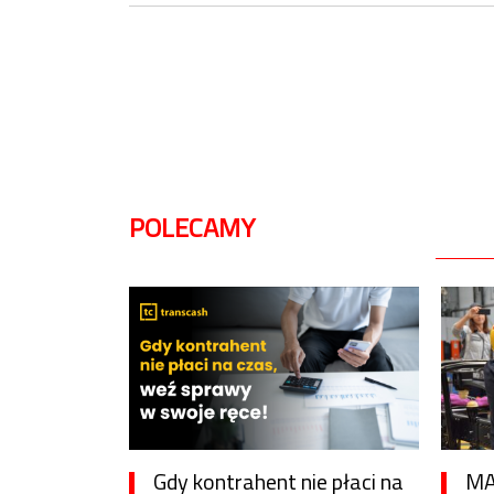
POLECAMY
Gdy kontrahent nie płaci na
MA