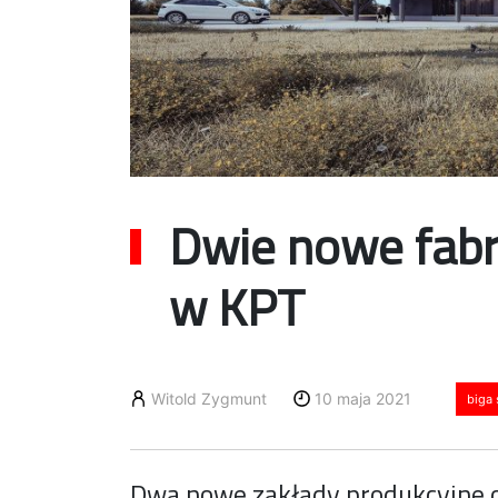
Dwie nowe fabry
w KPT
Witold Zygmunt
10 maja 2021
biga 
Dwa nowe zakłady produkcyjne 