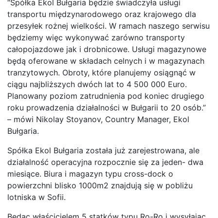
“Spółka Ekol Bułgaria będzie świadczyła usługi
transportu międzynarodowego oraz krajowego dla
przesyłek rożnej wielkości. W ramach naszego serwisu
będziemy więc wykonywać zarówno transporty
całopojazdowe jak i drobnicowe. Usługi magazynowe
będą oferowane w składach celnych i w magazynach
tranzytowych. Obroty, które planujemy osiągnąć w
ciągu najbliższych dwóch lat to 4 500 000 Euro.
Planowany poziom zatrudnienia pod koniec drugiego
roku prowadzenia działalności w Bułgarii to 20 osób.”
– mówi Nikolay Stoyanov, Country Manager, Ekol
Bułgaria.
Spółka Ekol Bułgaria została już zarejestrowana, ale
działalność operacyjna rozpocznie się za jeden- dwa
miesiące. Biura i magazyn typu cross-dock o
powierzchni blisko 1000m2 znajdują się w pobliżu
lotniska w Sofii.
Będąc właścicielem 5 statków typu Ro-Ro i wysyłając