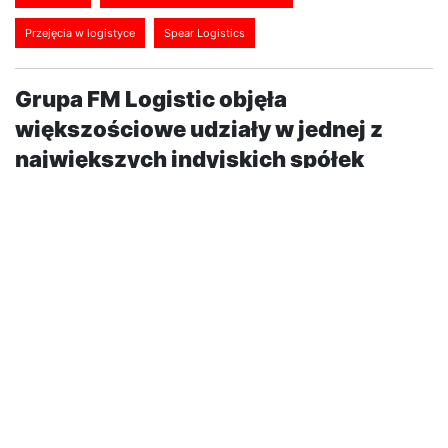
Przejęcia w logistyce
Spear Logistics
Grupa FM Logistic objęła
większościowe udziały w jednej z
największych indyjskich spółek
logistycznych - Spear Logistics. Od
2009 r. należała ona do prywatnego
funduszu inwestycyjnego.
Międzynarodowa grupa FM Logistic objęła
większościowe udziały w jednej z największych
indyjskich spółek logistycznych – Spear Logistics. Od
2009 r. należały one do prywatnego funduszu
inwestycyjnego. FM Logistic i Spear Logistics połączą
swoje siły i uzupełniające się kompetencje w celu
zapewnienia jak najlepszej obsługi swoim klientom na