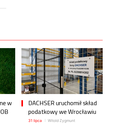
one w
DACHSER uruchomił skład
FOB
podatkowy we Wrocławiu
31 lipca
Witold Zygmunt