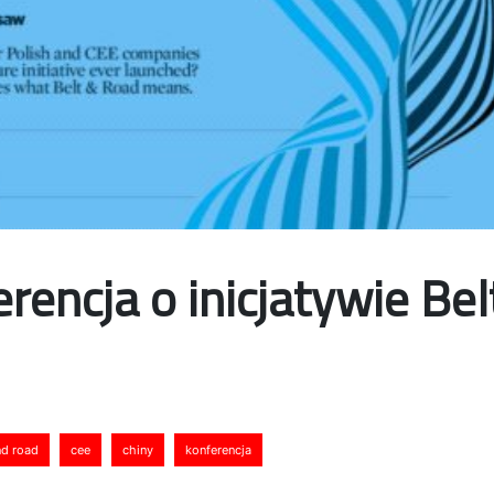
rencja o inicjatywie Bel
nd road
cee
chiny
konferencja