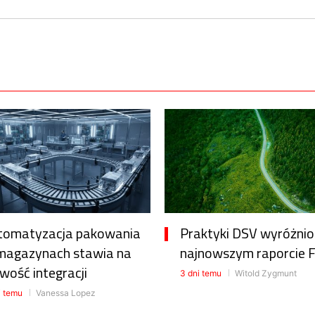
tomatyzacja pakowania
Praktyki DSV wyróżni
magazynach stawia na
najnowszym raporcie 
wość integracji
3 dni temu
Witold Zygmunt
i temu
Vanessa Lopez