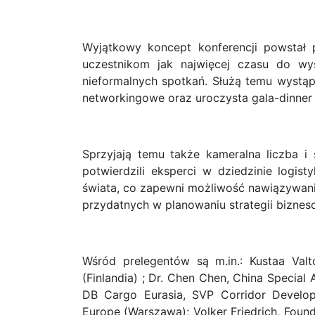
Wyjątkowy koncept konferencji powstał 
uczestnikom jak najwięcej czasu do wys
nieformalnych spotkań. Służą temu wystąpi
networkingowe oraz uroczysta gala-dinner
Sprzyjają temu także kameralna liczba i
potwierdzili eksperci w dziedzinie logist
świata, co zapewni możliwość nawiązywani
przydatnych w planowaniu strategii bizneso
Wśród prelegentów są m.in.: Kustaa Val
(Finlandia) ; Dr. Chen Chen, China Special
DB Cargo Eurasia, SVP Corridor Develop
Europe (Warszawa); Volker Friedrich, Foun