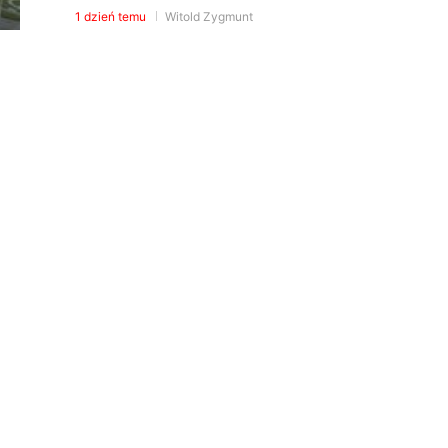
1 dzień temu
Witold Zygmunt
Cło na towary z Chin już w
Polsce
1 dzień temu
Witold Zygmunt
i