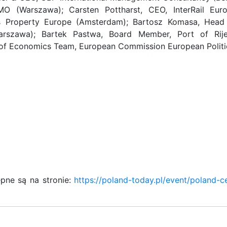
O (Warszawa); Carsten Pottharst, CEO, InterRail Eur
ers Property Europe (Amsterdam); Bartosz Komasa, Head
arszawa); Bartek Pastwa, Board Member, Port of Rij
 of Economics Team, European Commission European Politi
ępne są na stronie:
https://poland-today.pl/event/poland-c