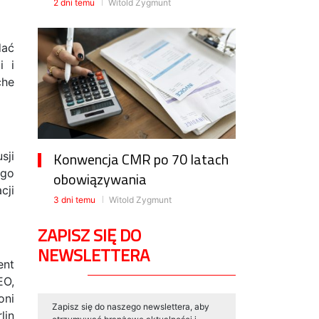
2 dni temu
Witold Zygmunt
dać
i i
che
Konwencja CMR po 70 latach
sji
ego
obowiązywania
cji
3 dni temu
Witold Zygmunt
ZAPISZ SIĘ DO
NEWSLETTERA
ent
EO,
oni
Zapisz się do naszego newslettera, aby
lin