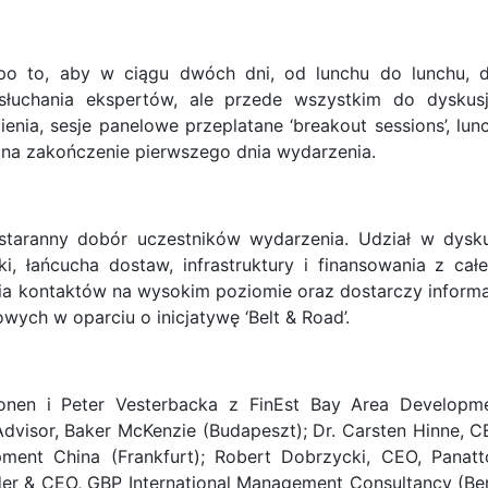
po to, aby w ciągu dwóch dni, od lunchu do lunchu, 
łuchania ekspertów, ale przede wszystkim do dyskusj
enia, sesje panelowe przeplatane ‘breakout sessions’, lun
 na zakończenie pierwszego dnia wydarzenia.
 staranny dobór uczestników wydarzenia. Udział w dysku
yki, łańcucha dostaw, infrastruktury i finansowania z cał
a kontaktów na wysokim poziomie oraz dostarczy informa
wych w oparciu o inicjatywę ‘Belt & Road’.
tonen i Peter Vesterbacka z FinEst Bay Area Developm
 Advisor, Baker McKenzie (Budapeszt); Dr. Carsten Hinne, C
ment China (Frankfurt); Robert Dobrzycki, CEO, Panatt
der & CEO, GBP International Management Consultancy (Ber