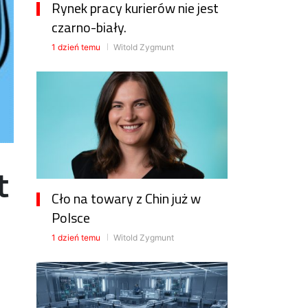
Rynek pracy kurierów nie jest
czarno-biały.
1 dzień temu
Witold Zygmunt
t
Cło na towary z Chin już w
Polsce
1 dzień temu
Witold Zygmunt