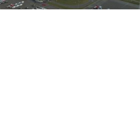
miast Opla Astry będą
amochody dostawcze
e
opel
produkcja
psa
kacie podała informacja na temat fabryk