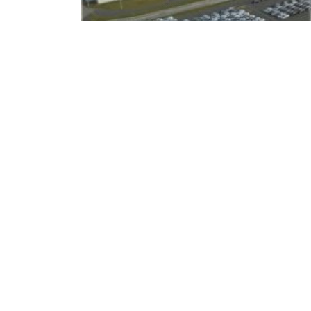
W Gliwicach za
produkowane s
Witold Zygmunt
9 maja 2019
gliwic
Grupa PSA w oficjalnym komuni