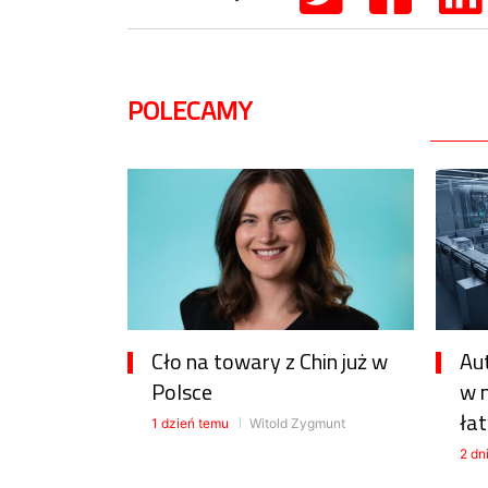
POLECAMY
Cło na towary z Chin już w
Au
Polsce
w 
łat
1 dzień temu
Witold Zygmunt
2 dn