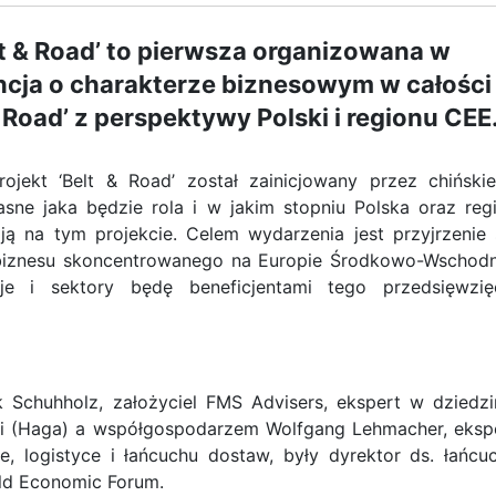
lt & Road’ to pierwsza organizowana w
ncja o charakterze biznesowym w całości
 Road’ z perspektywy Polski i regionu CEE
ojekt ‘Belt & Road’ został zainicjowany przez chiński
asne jaka będzie rola i w jakim stopniu Polska oraz reg
ą na tym projekcie. Celem wydarzenia jest przyjrzenie 
 biznesu skoncentrowanego na Europie Środkowo-Wschodn
e i sektory będę beneficjentami tego przedsięwzię
k Schuhholz, założyciel FMS Advisers, ekspert w dziedzi
tyki (Haga) a współgospodarzem Wolfgang Lehmacher, eksp
e, logistyce i łańcuchu dostaw, były dyrektor ds. łańcu
ld Economic Forum.