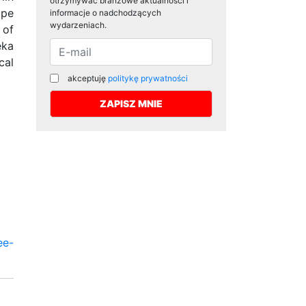
otrzymywać branżowe aktualności i
ope
informacje o nadchodzących
wydarzeniach.
 of
eka
cal
akceptuję
politykę prywatności
ee-