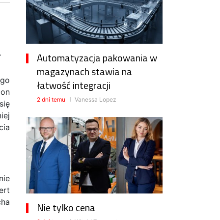
.
Automatyzacja pakowania w
magazynach stawia na
ego
łatwość integracji
ion
2 dni temu
Vanessa Lopez
się
iej
cia
nie
ert
cha
Nie tylko cena