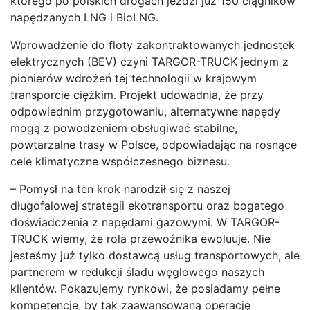
którego po polskich drogach jeździ już 150 ciągników
napędzanych LNG i BioLNG.
Wprowadzenie do floty zakontraktowanych jednostek
elektrycznych (BEV) czyni TARGOR-TRUCK jednym z
pionierów wdrożeń tej technologii w krajowym
transporcie ciężkim. Projekt udowadnia, że przy
odpowiednim przygotowaniu, alternatywne napędy
mogą z powodzeniem obsługiwać stabilne,
powtarzalne trasy w Polsce, odpowiadając na rosnące
cele klimatyczne współczesnego biznesu.
– Pomysł na ten krok narodził się z naszej
długofalowej strategii ekotransportu oraz bogatego
doświadczenia z napędami gazowymi. W TARGOR-
TRUCK wiemy, że rola przewoźnika ewoluuje. Nie
jesteśmy już tylko dostawcą usług transportowych, ale
partnerem w redukcji śladu węglowego naszych
klientów. Pokazujemy rynkowi, że posiadamy pełne
kompetencje, by tak zaawansowaną operację