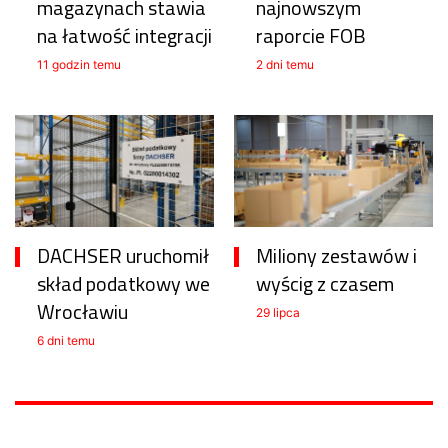
magazynach stawia
najnowszym
na łatwość integracji
raporcie FOB
11 godzin temu
2 dni temu
DACHSER uruchomił
Miliony zestawów i
skład podatkowy we
wyścig z czasem
Wrocławiu
29 lipca
6 dni temu