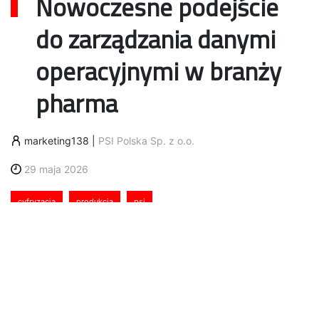
Nowoczesne podejście
do zarządzania danymi
operacyjnymi w branży
pharma
marketing138
|
PSI Polska Sp. z o.o.
29 maja 2026
cyfryzacja
produkcja
psi
Jak skutecznie zarządzać produkcją leków w obliczu
restrykcyjnych wymogów jakościowych i
regulacyjnych? Kluczem może stać się synergia
precyzyjnego planowania i zaawansowanej analityki
danych. Sprawdzamy, dlaczego pełna