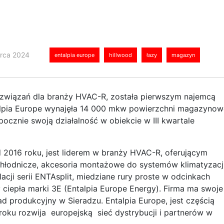
rca 2024
entalpia europe
hillwood
łazy
magazyn
 rozwiązań dla branży HVAC-R, została pierwszym najemcą
alpia Europe wynajęła 14 000 mkw powierzchni magazynow
ocznie swoją działalność w obiekcie w III kwartale
d 2016 roku, jest liderem w branży HVAC-R, oferującym
hłodnicze, akcesoria montażowe do systemów klimatyzacji
lacji serii ENTAsplit, miedziane rury proste w odcinkach
ciepła marki 3E (Entalpia Europe Energy). Firma ma swoje
d produkcyjny w Sieradzu. Entalpia Europe, jest częścią
ku rozwija europejską sieć dystrybucji i partnerów w