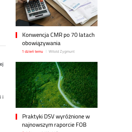
Konwencja CMR po 70 latach
obowiązywania
1 dzień temu
Witold Zygmunt
ej
 i
Praktyki DSV wyróżnione w
najnowszym raporcie FOB