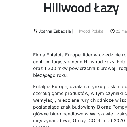
Hillwood Łazy
Joanna Zabadała
|
Hillwood Polska
22 ma
Firma Entalpia Europe, lider w dziedzinie
centrum logistycznego Hillwood Łazy. Ent
oraz 1 200 mkw powierzchni biurowej i rozp
bieżącego roku.
Entalpia Europe, działa na rynku polskim o
szeroką gamę produktów, w tym czynniki c
wentylacji, miedziane rury chłodnicze w izo
posiadające znak budowlany B oraz Pompy 
główne biuro handlowe w Warszawie i zakła
międzynarodowej Grupy ICOOL a od 2020 ro