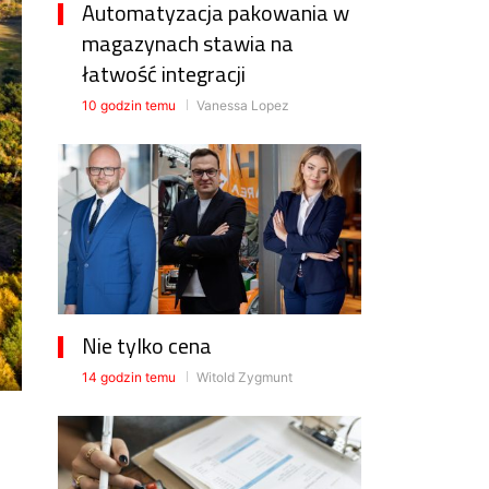
Automatyzacja pakowania w
magazynach stawia na
łatwość integracji
10 godzin temu
Vanessa Lopez
Nie tylko cena
14 godzin temu
Witold Zygmunt