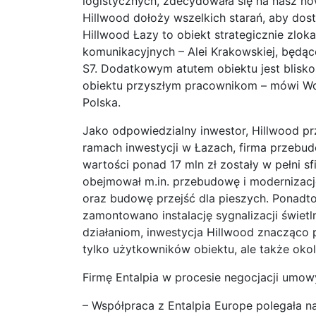
logistycznych, zdecydowała się na nasz n
Hillwood dołoży wszelkich starań, aby dost
Hillwood Łazy to obiekt strategicznie zlok
komunikacyjnych – Alei Krakowskiej, będące
S7. Dodatkowym atutem obiektu jest blisko
obiektu przyszłym pracownikom – mówi Woj
Polska.
Jako odpowiedzialny inwestor, Hillwood p
ramach inwestycji w Łazach, firma przebud
wartości ponad 17 mln zł zostały w pełni 
obejmował m.in. przebudowę i modernizację
oraz budowę przejść dla pieszych. Ponadt
zamontowano instalację sygnalizacji świetl
działaniom, inwestycja Hillwood znacząco 
tylko użytkowników obiektu, ale także oko
Firmę Entalpia w procesie negocjacji umow
– Współpraca z Entalpia Europe polegała na