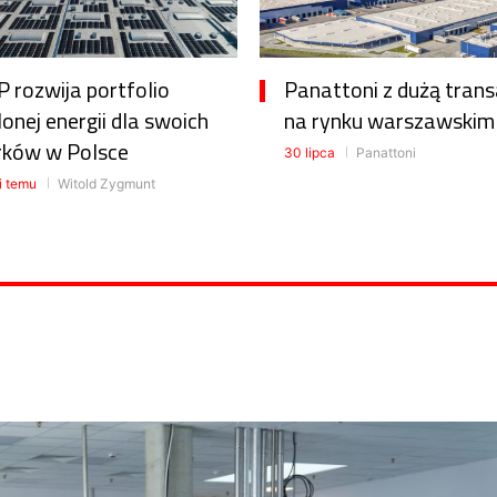
 rozwija portfolio
Panattoni z dużą trans
lonej energii dla swoich
na rynku warszawskim
rków w Polsce
30 lipca
Panattoni
i temu
Witold Zygmunt