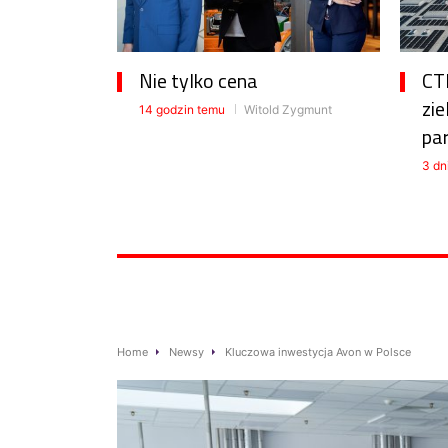
Nie tylko cena
CTP
zie
14 godzin temu
Witold Zygmunt
pa
3 dn
Home
Newsy
Kluczowa inwestycja Avon w Polsce