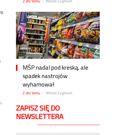
2 dni temu
Witold Zygmunt
km
a
MŚP nadal pod kreską, ale
spadek nastrojów
wyhamował
2 dni temu
Witold Zygmunt
,
ZAPISZ SIĘ DO
NEWSLETTERA