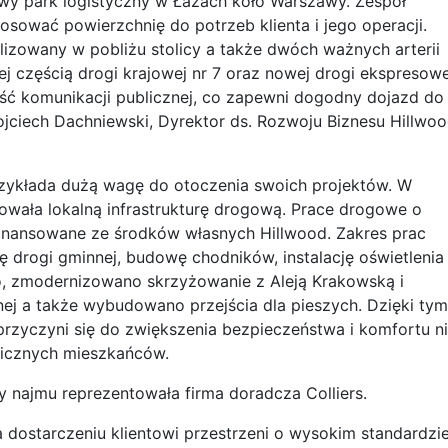
owy park logistyczny w Łazach koło Warszawy. Zespół
osować powierzchnię do potrzeb klienta i jego operacji.
alizowany w pobliżu stolicy a także dwóch ważnych arterii
j częścią drogi krajowej nr 7 oraz nowej drogi ekspresowe
ść komunikacji publicznej, co zapewni dogodny dojazd do
ciech Dachniewski, Dyrektor ds. Rozwoju Biznesu Hillwo
rzykłada dużą wagę do otoczenia swoich projektów. W
owała lokalną infrastrukturę drogową. Prace drogowe o
sfinansowane ze środków własnych Hillwood. Zakres prac
 drogi gminnej, budowę chodników, instalację oświetlenia
o, zmodernizowano skrzyżowanie z Aleją Krakowską i
nej a także wybudowano przejścia dla pieszych. Dzięki tym
przyczyni się do zwiększenia bezpieczeństwa i komfortu n
licznych mieszkańców.
y najmu reprezentowała firma doradcza Colliers.
 dostarczeniu klientowi przestrzeni o wysokim standardzie