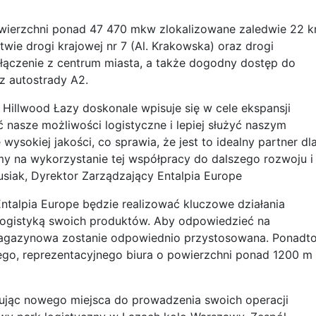
owierzchni ponad 47 470 mkw zlokalizowane zaledwie 22 
wie drogi krajowej nr 7 (Al. Krakowska) oraz drogi
łączenie z centrum miasta, a także dogodny dostęp do
z autostrady A2.
Hillwood Łazy doskonale wpisuje się w cele ekspansji
 nasze możliwości logistyczne i lepiej służyć naszym
wysokiej jakości, co sprawia, że jest to idealny partner dl
amy na wykorzystanie tej współpracy do dalszego rozwoju i
siak, Dyrektor Zarządzający Entalpia Europe
alpia Europe będzie realizować kluczowe działania
logistyką swoich produktów. Aby odpowiedzieć na
magazynowa zostanie odpowiednio przystosowana. Ponadto
o, reprezentacyjnego biura o powierzchni ponad 1200 m
kując nowego miejsca do prowadzenia swoich operacji