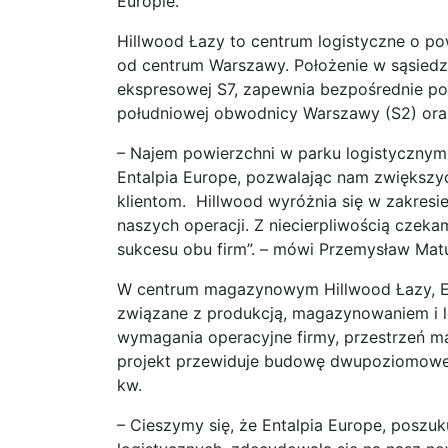
Europie.
Hillwood Łazy to centrum logistyczne o p
od centrum Warszawy. Położenie w sąsiedzt
ekspresowej S7, zapewnia bezpośrednie po
południowej obwodnicy Warszawy (S2) ora
– Najem powierzchni w parku logistycznym 
Entalpia Europe, pozwalając nam zwiększyć
klientom. Hillwood wyróżnia się w zakresie 
naszych operacji. Z niecierpliwością czek
sukcesu obu firm”. – mówi Przemysław Matu
W centrum magazynowym Hillwood Łazy, Ent
związane z produkcją, magazynowaniem i 
wymagania operacyjne firmy, przestrzeń 
projekt przewiduje budowę dwupoziomoweg
kw.
– Cieszymy się, że Entalpia Europe, poszu