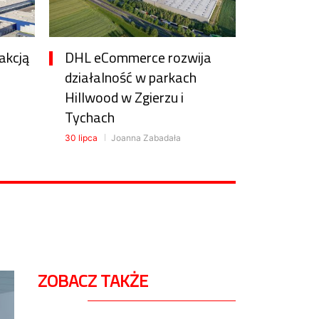
akcją
DHL eCommerce rozwija
działalność w parkach
Hillwood w Zgierzu i
Tychach
30 lipca
Joanna Zabadała
ZOBACZ TAKŻE