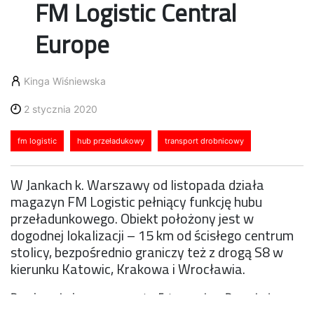
FM Logistic Central
Europe
Kinga Wiśniewska
2 stycznia 2020
fm logistic
hub przeładukowy
transport drobnicowy
W Jankach k. Warszawy od listopada działa
magazyn FM Logistic pełniący funkcję hubu
przeładunkowego. Obiekt położony jest w
dogodnej lokalizacji – 15 km od ścisłego centrum
stolicy, bezpośrednio graniczy też z drogą S8 w
kierunku Katowic, Krakowa i Wrocławia.
Powierzchnia magazynu to 5 tys. m kw. Poza hubem
znajdują się tu również biura oraz przestronna sala