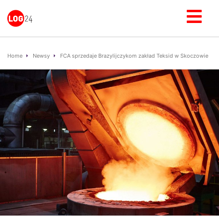
Home
Newsy
FCA sprzedaje Brazylijczykom zakład Teksid w Skoczowie