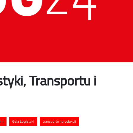
styki, Transportu i
ilm
Gala Logistyki
transportu i produkcji