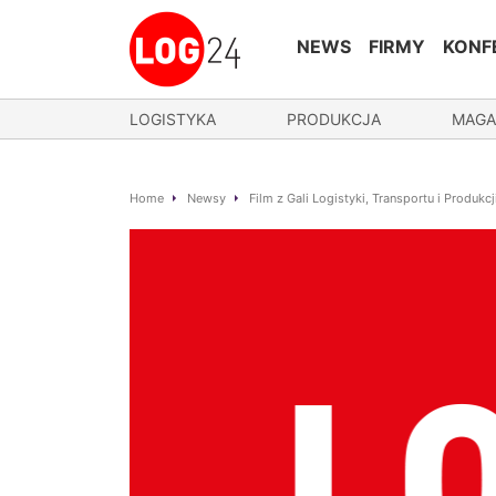
NEWS
FIRMY
KONF
LOGISTYKA
PRODUKCJA
MAGA
Home
Newsy
Film z Gali Logistyki, Transportu i Produkcj