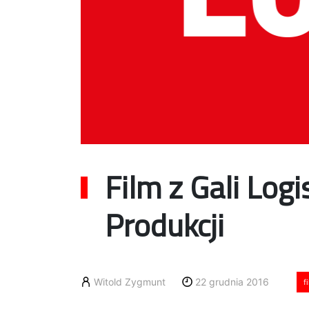
Film z Gali Logi
Produkcji
Witold Zygmunt
22 grudnia 2016
f