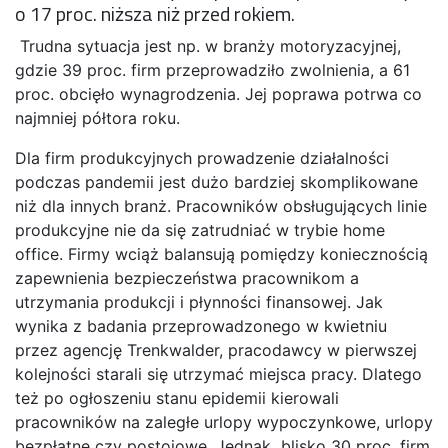
o 17 proc. niższa niż przed rokiem.
Trudna sytuacja jest np. w branży motoryzacyjnej,
gdzie 39 proc. firm przeprowadziło zwolnienia, a 61
proc. obcięło wynagrodzenia. Jej poprawa potrwa co
najmniej półtora roku.
Dla firm produkcyjnych prowadzenie działalności
podczas pandemii jest dużo bardziej skomplikowane
niż dla innych branż. Pracowników obsługujących linie
produkcyjne nie da się zatrudniać w trybie home
office. Firmy wciąż balansują pomiędzy koniecznością
zapewnienia bezpieczeństwa pracownikom a
utrzymania produkcji i płynności finansowej. Jak
wynika z badania przeprowadzonego w kwietniu
przez agencję Trenkwalder, pracodawcy w pierwszej
kolejności starali się utrzymać miejsca pracy. Dlatego
też po ogłoszeniu stanu epidemii kierowali
pracowników na zaległe urlopy wypoczynkowe, urlopy
bezpłatne czy postojowe. Jednak blisko 30 proc. firm