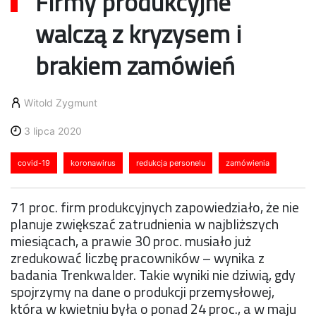
Firmy produkcyjne
walczą z kryzysem i
brakiem zamówień
Witold Zygmunt
3 lipca 2020
covid-19
koronawirus
redukcja personelu
zamówienia
71 proc. firm produkcyjnych zapowiedziało, że nie
planuje zwiększać zatrudnienia w najbliższych
miesiącach, a prawie 30 proc. musiało już
zredukować liczbę pracowników – wynika z
badania Trenkwalder. Takie wyniki nie dziwią, gdy
spojrzymy na dane o produkcji przemysłowej,
która w kwietniu była o ponad 24 proc., a w maju