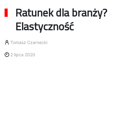
Ratunek dla branży?
Elastyczność
Tomasz Czarnecki
2 lipca 2020
koronawirus
rozliczanie czasu pracy kierowców
rynek TSL
SRW
Pod koniec maja przepytaliśmy kilka osób z
branży transportowej i logistycznej na temat
działań związanych z koronawirusem. Pełne
zestawienia w bieżącym wydaniu Truck&Business
Polska, dziś prezentujemy odpowiedzi
Wojciecha
Mazura, Marcina Mączyńskiego i Kacpra