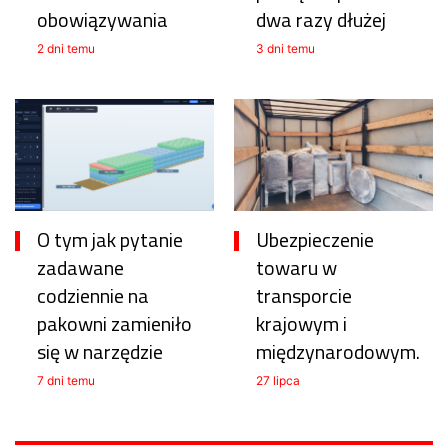
obowiązywania
dwa razy dłużej
2 dni temu
3 dni temu
O tym jak pytanie
Ubezpieczenie
zadawane
towaru w
codziennie na
transporcie
pakowni zamieniło
krajowym i
się w narzędzie
międzynarodowym.
7 dni temu
27 lipca