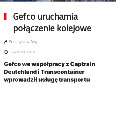
Gefco uruchamia
połączenie kolejowe
Przemysław Ozga
1 kwietnia 2010
Gefco we współpracy z Captrain
Deutchland i Transcontainer
wprowadził usługę transportu
kolejowego komponentów do
produkcji samochodowych, między
Vesoul we Francji i Kaługą w Rosji.
Jest to jeden z największych w