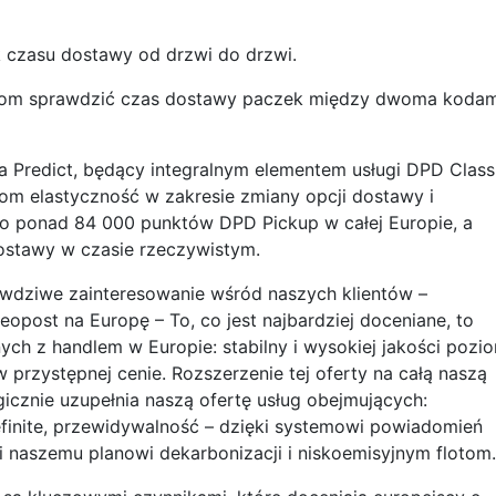
 czasu dostawy od drzwi do drzwi.
entom sprawdzić czas dostawy paczek między dwoma kodam
 Predict, będący integralnym elementem usługi DPD Class
tom elastyczność w zakresie zmiany opcji dostawy i
do ponad 84 000 punktów DPD Pickup w całej Europie, a
ostawy w czasie rzeczywistym.
awdziwe zainteresowanie wśród naszych klientów –
eopost na Europę – To, co jest najbardziej doceniane, to
h z handlem w Europie: stabilny i wysokiej jakości pozi
w przystępnej cenie. Rozszerzenie tej oferty na całą naszą
icznie uzupełnia naszą ofertę usług obejmujących:
finite, przewidywalność – dzięki systemowi powiadomień
 naszemu planowi dekarbonizacji i niskoemisyjnym flotom.