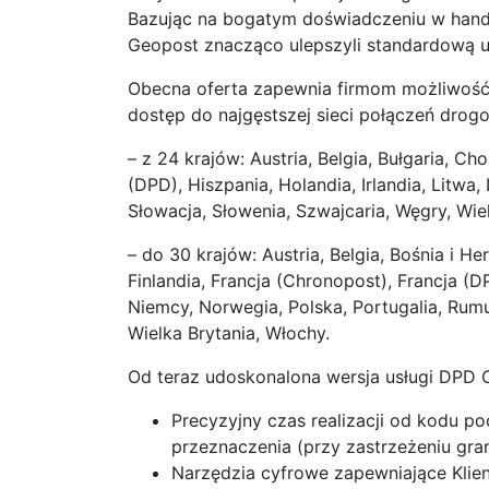
Bazując na bogatym doświadczeniu w handlu
Geopost znacząco ulepszyli standardową u
Obecna oferta zapewnia firmom możliwość 
dostęp do najgęstszej sieci połączeń dro
– z 24 krajów: Austria, Belgia, Bułgaria, C
(DPD), Hiszpania, Holandia, Irlandia, Litwa
Słowacja, Słowenia, Szwajcaria, Węgry, Wie
– do 30 krajów: Austria, Belgia, Bośnia i H
Finlandia, Francja (Chronopost), Francja (D
Niemcy, Norwegia, Polska, Portugalia, Rumu
Wielka Brytania, Włochy.
Od teraz udoskonalona wersja usługi DPD C
Precyzyjny czas realizacji od kodu 
przeznaczenia (przy zastrzeżeniu gra
Narzędzia cyfrowe zapewniające Kli