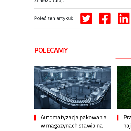
znaleźć tutaj.
Poleć ten artykuł:
POLECAMY
Automatyzacja pakowania
Pr
w magazynach stawia na
na