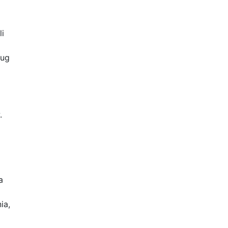
li
ług
.
a
ia,