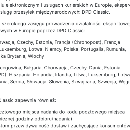
 elektronicznym i usługach kurierskich w Europie, eksper
sługę przesyłek międzynarodowych: DPD Classic.
szerokiego zasięgu prowadzenia działalności eksportowej
gowych w Europie poprzez DPD Classic:
horwacja, Czechy, Estonia, Francja (Chronopost), Francja
, Luksemburg, Łotwa, Niemcy, Polska, Portugalia, Rumunia,
lka Brytania, Włochy
ercegowina, Bułgaria, Chorwacja, Czechy, Dania, Estonia,
PD), Hiszpania, Holandia, Irlandia, Litwa, Luksemburg, Łotw
nia, Serbia, Słowacja, Słowenia, Szwajcaria, Szwecja, Węgr
lassic zapewnia również:
pocztowego miejsca nadania do kodu pocztowego miejsca
nicznej godziny odbioru/nadania)
entom przewidywalność dostaw i zachęcające konsumentó