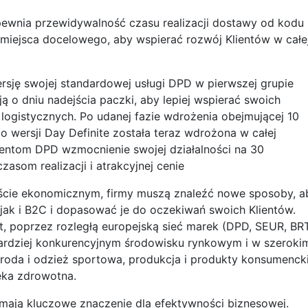
pewnia przewidywalność czasu realizacji dostawy od kodu
iejsca docelowego, aby wspierać rozwój Klientów w całe
sję swojej standardowej usługi DPD w pierwszej grupie
ją o dniu nadejścia paczki, aby lepiej wspierać swoich
 logistycznych. Po udanej fazie wdrożenia obejmującej 10
o wersji Day Definite została teraz wdrożona w całej
lientom DPD wzmocnienie swojej działalności na 30
asom realizacji i atrakcyjnej cenie
ście ekonomicznym, firmy muszą znaleźć nowe sposoby, a
jak i B2C i dopasować je do oczekiwań swoich Klientów.
t, poprzez rozległą europejską sieć marek (DPD, SEUR, BRT
ardziej konkurencyjnym środowisku rynkowym i w szeroki
oda i odzież sportowa, produkcja i produkty konsumencki
eka zdrowotna.
 mają kluczowe znaczenie dla efektywności biznesowej.