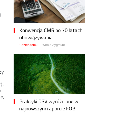
j
Konwencja CMR po 70 latach
obowiązywania
1 dzień temu
Witold Zygmunt
by
),
m
e,
Praktyki DSV wyróżnione w
najnowszym raporcie FOB