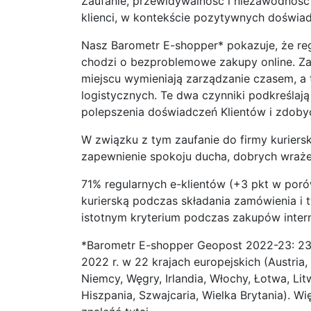
Zaufanie, przewidywalność i niezawodność 
klienci, w kontekście pozytywnych doświa
Nasz Barometr E-shopper* pokazuje, że regu
chodzi o bezproblemowe zakupy online. Za
miejscu wymieniają zarządzanie czasem, a t
logistycznych. Te dwa czynniki podkreślaj
polepszenia doświadczeń Klientów i zdobyci
W związku z tym zaufanie do firmy kuriersk
zapewnienie spokoju ducha, dobrych wrażeń
71% regularnych e-klientów (+3 pkt w porów
kurierską podczas składania zamówienia i t
istotnym kryterium podczas zakupów inter
*Barometr E-shopper Geopost 2022-23: 2
2022 r. w 22 krajach europejskich (Austria, 
Niemcy, Węgry, Irlandia, Włochy, Łotwa, Lit
Hiszpania, Szwajcaria, Wielka Brytania). 