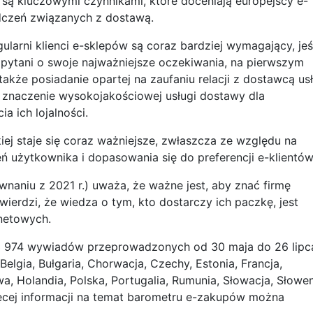
są kluczowymi czynnikami, które doceniają europejscy e-
dczeń związanych z dostawą.
larni klienci e-sklepów są coraz bardziej wymagający, jeś
pytani o swoje najważniejsze oczekiwania, na pierwszym
akże posiadanie opartej na zaufaniu relacji z dostawcą us
ą znaczenie wysokojakościowej usługi dostawy dla
a ich lojalności.
iej staje się coraz ważniejsze, zwłaszcza ze względu na
 użytkownika i dopasowania się do preferencji e-klientów
naniu z 2021 r.) uważa, że ważne jest, aby znać firmę
wierdzi, że wiedza o tym, kto dostarczy ich paczkę, jest
netowych.
3 974 wywiadów przeprowadzonych od 30 maja do 26 lipc
Belgia, Bułgaria, Chorwacja, Czechy, Estonia, Francja,
wa, Holandia, Polska, Portugalia, Rumunia, Słowacja, Słowen
Więcej informacji na temat barometru e-zakupów można