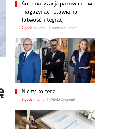
Automatyzacja pakowania w
magazynach stawia na
łatwość integracji
2 godziny temu
Vanessa Lopez
ę
Nie tylko cena
6 godzin temu
Witold Zygmunt