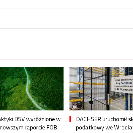
aktyki DSV wyróżnione w
DACHSER uruchomił s
jnowszym raporcie FOB
podatkowy we Wrocła