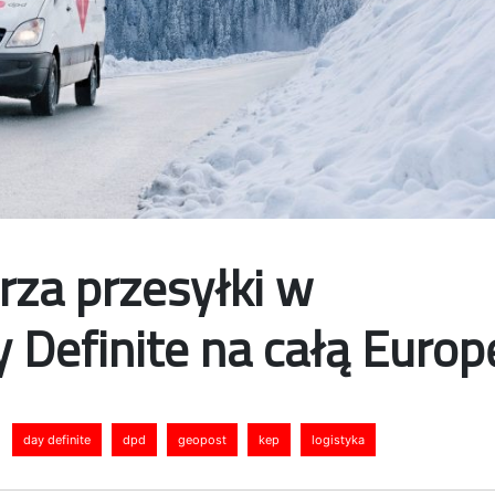
rza przesyłki w
 Definite na całą Europ
day definite
dpd
geopost
kep
logistyka