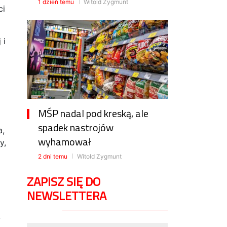
1 dzień temu
Witold Zygmunt
ci
 i
MŚP nadal pod kreską, ale
spadek nastrojów
a,
wyhamował
y,
2 dni temu
Witold Zygmunt
ZAPISZ SIĘ DO
NEWSLETTERA
w