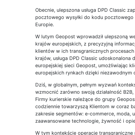
Obecnie, ulepszona usługa DPD Classic za
pocztowego wysyłki do kodu pocztowego m
Europie.
W lutym Geopost wprowadził ulepszoną wer
krajów europejskich, z precyzyjną informac
klientów w ich transgranicznych procesach
krajów, usługa DPD Classic udoskonalona d
europejskiej sieci Geopost, umożliwiając k
europejskich rynkach dzięki niezawodnym cz
Dziś, w globalnym, pełnym wyzwań kontek
wzmocnić zarówno swoją działalność B2B, 
Firmy kurierskie należące do grupy Geopos
codziennie towarzyszą Klientom w coraz b
zakresie segmentów: e-commerce, moda, ur
zaawansowane technologie, żywność i opi
W tym kontekście operacje transgraniczne