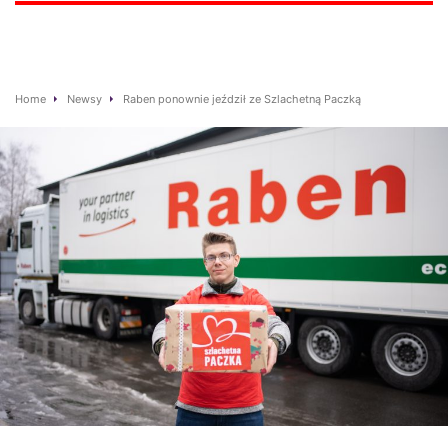
Home
Newsy
Raben ponownie jeździł ze Szlachetną Paczką