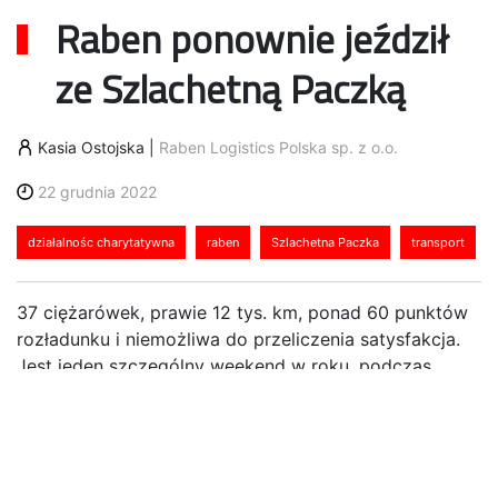
Raben ponownie jeździł
ze Szlachetną Paczką
Kasia Ostojska
|
Raben Logistics Polska sp. z o.o.
22 grudnia 2022
działalnośc charytatywna
raben
Szlachetna Paczka
transport
37 ciężarówek, prawie 12 tys. km, ponad 60 punktów
rozładunku i niemożliwa do przeliczenia satysfakcja.
Jest jeden szczególny weekend w roku, podczas
którego mnożymy dobro, a praca staje się nie
obowiązkiem a przyjemnością. W tym roku, w
Weekend Cudów 10 i 11 grudnia, podczas finału 22
edycji Szlachetnej Paczki, Grupa Raben po raz kolejny