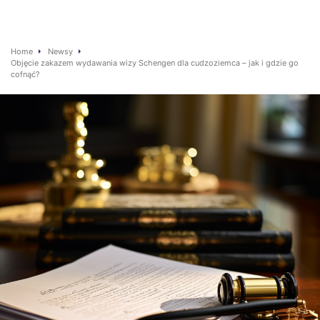
Home
Newsy
Objęcie zakazem wydawania wizy Schengen dla cudzoziemca – jak i gdzie go
cofnąć?