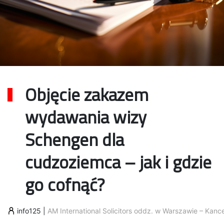
Objęcie zakazem
wydawania wizy
Schengen dla
cudzoziemca – jak i gdzie
go cofnąć?
info125
|
AM International Solicitors oddz. w Warszawie – Ka