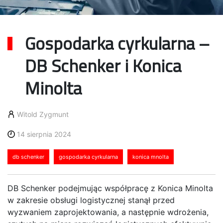
Gospodarka cyrkularna –
DB Schenker i Konica
Minolta
Witold Zygmunt
14 sierpnia 2024
db schenker
gospodarka cyrkularna
konica mnolta
DB Schenker podejmując współpracę z Konica Minolta
w zakresie obsługi logistycznej stanął przed
wyzwaniem zaprojektowania, a następnie wdrożenia,