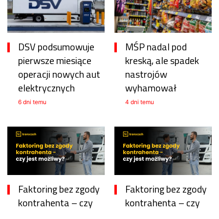
DSV podsumowuje
MŚP nadal pod
pierwsze miesiące
kreską, ale spadek
operacji nowych aut
nastrojów
elektrycznych
wyhamował
6 dni temu
4 dni temu
Faktoring bez zgody
Faktoring bez zgody
kontrahenta – czy
kontrahenta – czy
jest możliwy?
jest możliwy?