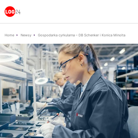
Home
Newsy
Gospodarka cyrkularna – DB Schenker i Konica Minolta