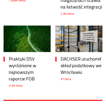
magazynach stawia
1 dzień temu
na łatwość integracji
2 dni temu
Praktyki DSV
DACHSER uruchomił
wyróżnione w
skład podatkowy we
najnowszym
Wrocławiu
raporcie FOB
31 lipca
3 dni temu