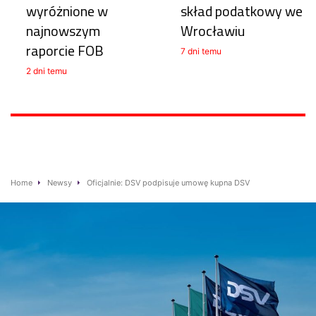
wyróżnione w
skład podatkowy we
najnowszym
Wrocławiu
raporcie FOB
7 dni temu
2 dni temu
Home
Newsy
Oficjalnie: DSV podpisuje umowę kupna DSV