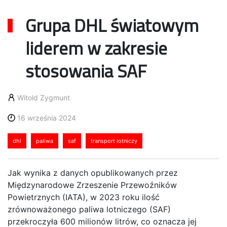
Grupa DHL światowym
liderem w zakresie
stosowania SAF
Witold Zygmunt
16 września 2024
dhl
paliwa
saf
transport lotniczy
Jak wynika z danych opublikowanych przez
Międzynarodowe Zrzeszenie Przewoźników
Powietrznych (IATA), w 2023 roku ilość
zrównoważonego paliwa lotniczego (SAF)
przekroczyła 600 milionów litrów, co oznacza jej