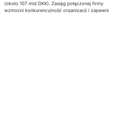
(około 107 mld DKK). Zasięg połączonej firmy
wzmocni konkurencyjność organizacji i zapewni
dostęp do nowych rynków w bardzo dynamicznej i
konkurencyjnej branży. Łącznie DSV i Schenker będą
miały oczekiwany przychód pro forma w wysokości
około 39,3 mld EUR (na podstawie danych z 2023 r.)
oraz łączną siłę roboczą wynoszącą około 147 000
pracowników w ponad 90 krajach.
Przejęcie Schenker wzmocni globalną sieć i
możliwości DSV. Oprócz większego zasięgu i lepszych
możliwości obsługi klientów, przejęcie wzmacnia
platformę DSV do wzrostu i rozwoju bardziej
zrównoważonej i cyfrowej branży transportu i
logistyki.
Dzięki temu przejęciu Niemcy staną się kluczowym
rynkiem dla DSV, co będzie miało znaczący wpływ na
przyszłą organizację. Różne funkcje centralne