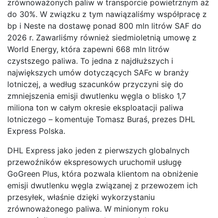
zrównoważonych paliw w transporcie powietrznym aż
do 30%. W związku z tym nawiązaliśmy współpracę z
bp i Neste na dostawę ponad 800 mln litrów SAF do
2026 r. Zawarliśmy również siedmioletnią umowę z
World Energy, która zapewni 668 mln litrów
czystszego paliwa. To jedna z najdłuższych i
największych umów dotyczących SAFc w branży
lotniczej, a według szacunków przyczyni się do
zmniejszenia emisji dwutlenku węgla o blisko 1,7
miliona ton w całym okresie eksploatacji paliwa
lotniczego – komentuje Tomasz Buraś, prezes DHL
Express Polska.
DHL Express jako jeden z pierwszych globalnych
przewoźników ekspresowych uruchomił usługę
GoGreen Plus, która pozwala klientom na obniżenie
emisji dwutlenku węgla związanej z przewozem ich
przesyłek, właśnie dzięki wykorzystaniu
zrównoważonego paliwa. W minionym roku