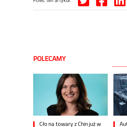
Poleć ten artykuł:
POLECAMY
Cło na towary z Chin już w
Au