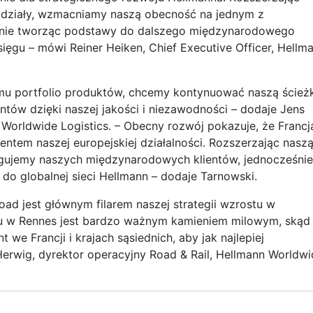
oddziały, wzmacniamy naszą obecność na jednym z
śnie tworząc podstawy do dalszego międzynarodowego
ięgu – mówi Reiner Heiken, Chief Executive Officer, Hellm
emu portfolio produktów, chcemy kontynuować naszą ścież
ntów dzięki naszej jakości i niezawodności – dodaje Jens
Worldwide Logistics. – Obecny rozwój pokazuje, że Francj
ntem naszej europejskiej działalności. Rozszerzając nasz
ługujemy naszych międzynarodowych klientów, jednocześnie
do globalnej sieci Hellmann – dodaje Tarnowski.
oad jest głównym filarem naszej strategii wzrostu w
łu w Rennes jest bardzo ważnym kamieniem milowym, skąd
we Francji i krajach sąsiednich, aby jak najlepiej
erwig, dyrektor operacyjny Road & Rail, Hellmann Worldwi