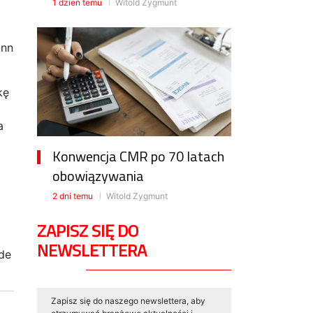
1 dzień temu
Witold Zygmunt
ann
kę
a
ą
Konwencja CMR po 70 latach
obowiązywania
2 dni temu
Witold Zygmunt
ZAPISZ SIĘ DO
NEWSLETTERA
de
Zapisz się do naszego newslettera, aby