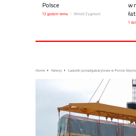
Polsce
w 
łat
12 godzin temu
Witold Zygmunt
1 dz
Home
Newsy
Ładunki ponadgabarytowe w Porcie Gdyni