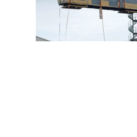
Ładunki ponadg
Gdynia