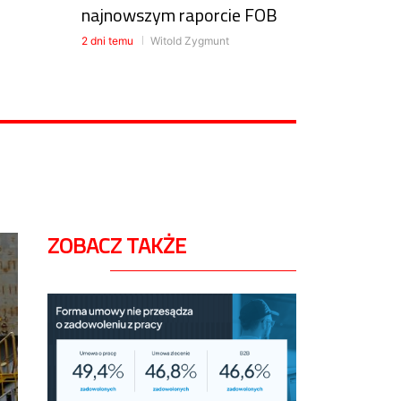
najnowszym raporcie FOB
2 dni temu
Witold Zygmunt
ZOBACZ TAKŻE