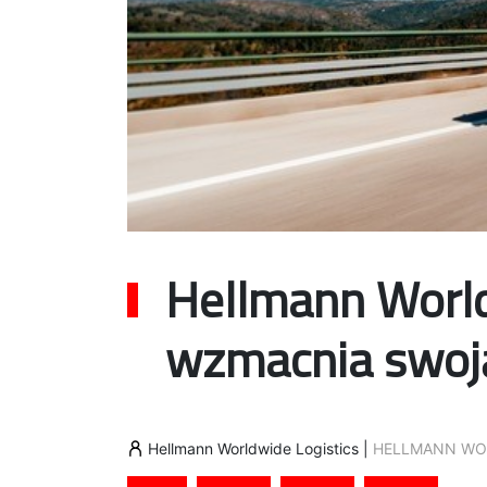
Hellmann World
wzmacnia swoją
Hellmann Worldwide Logistics
|
HELLMANN WOR