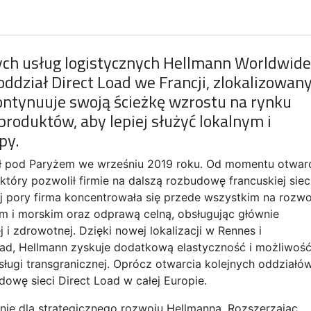
ch usług logistycznych Hellmann Worldwide
oddział Direct Load we Francji, zlokalizowan
ontynuuje swoją ścieżkę wzrostu na rynku
produktów, aby lepiej służyć lokalnym i
py.
ał pod Paryżem we wrześniu 2019 roku. Od momentu otwar
który pozwolił firmie na dalszą rozbudowę francuskiej siec
tej pory firma koncentrowała się przede wszystkim na rozwo
m i morskim oraz odprawą celną, obsługując głównie
i zdrowotnej. Dzięki nowej lokalizacji w Rennes i
ad, Hellmann zyskuje dodatkową elastyczność i możliwoś
sługi transgranicznej. Oprócz otwarcia kolejnych oddziałó
dowę sieci Direct Load w całej Europie.
nie dla strategicznego rozwoju Hellmanna. Rozszerzając