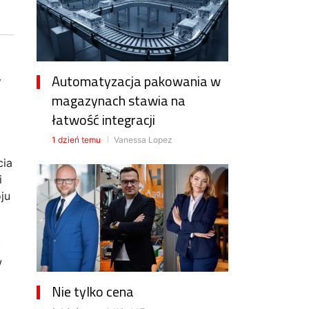
y
Automatyzacja pakowania w
magazynach stawia na
łatwość integracji
1 dzień temu
Vanessa Lopez
cia
i
ju
ć
w
Nie tylko cena