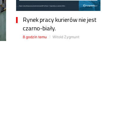
Rynek pracy kurierów nie jest
czarno-biały.
8 godzin temu
Witold Zygmunt
Cło na towary z Chin już w
Polsce
12 godzin temu
Witold Zygmunt