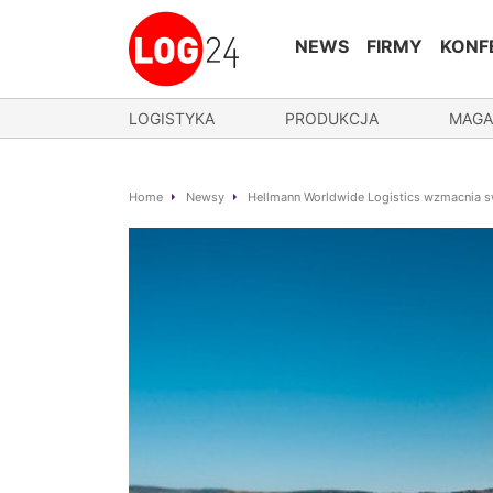
NEWS
FIRMY
KONF
LOGISTYKA
PRODUKCJA
MAGA
Home
Newsy
Hellmann Worldwide Logistics wzmacnia s