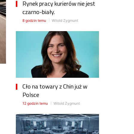
Rynek pracy kurierów nie jest
czarno-biały.
8 godzin temu
Witold Zygmunt
Cło na towary z Chin już w
Polsce
12 godzin temu
Witold Zygmunt