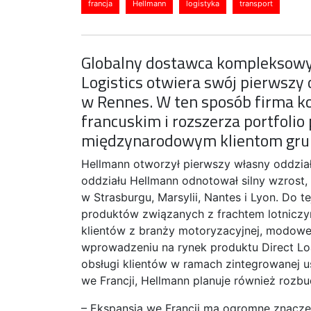
francja
Hellmann
logistyka
transport
Globalny dostawca kompleksowy
Logistics otwiera swój pierwszy 
w Rennes. W ten sposób firma k
francuskim i rozszerza portfolio 
międzynarodowym klientom gru
Hellmann otworzył pierwszy własny oddzi
oddziału Hellmann odnotował silny wzrost, 
w Strasburgu, Marsylii, Nantes i Lyon. Do 
produktów związanych z frachtem lotniczy
klientów z branży motoryzacyjnej, modowej 
wprowadzeniu na rynek produktu Direct Lo
obsługi klientów w ramach zintegrowanej u
we Francji, Hellmann planuje również rozbu
– Ekspansja we Francji ma ogromne znacze