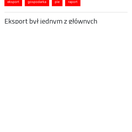
eksport
gospodarka
pie
raport
Eksport był jednym z głównych
czynników szybkiego wzrostu
gospodarczego Polski po 1989 r. Do 2003
firmy z kapitałem zagranicznym
generowały 74% przyrostu eksportu
towarów z Polski i aż 90% przyrostu
eksportu wyrobów bardziej
zaawansowanych technicznie. Polski
Instytut Ekonomiczny postanowił
przeanalizować zmiany, jakim podlegał
polski eksport od początku transformacji
ustrojowej.
Do 2018 r. już tylko 41% przyrostu eksportu towarów
ogółem i 49% przyrostu eksportu towarów wysokiej i