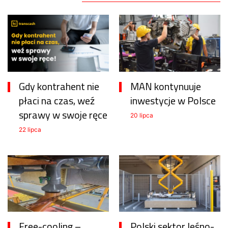
Gdy kontrahent nie
MAN kontynuuje
płaci na czas, weź
inwestycje w Polsce
sprawy w swoje ręce
20 lipca
22 lipca
Free-cooling –
Polski sektor leśno-