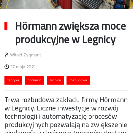
Hörmann zwiększa moce
produkcyjne w Legnicy
Witold Zygmunt
27 maja 2021
fabryka
hörmann
legnica
rozbudowa
Trwa rozbudowa zakładu firmy Hörmann
w Legnicy. Liczne inwestycje w rozwój
technologii i automatyzację procesów
produkcyjnych pozwalają na zwiększenie
wydajności i skrócenie terminów dostaw.