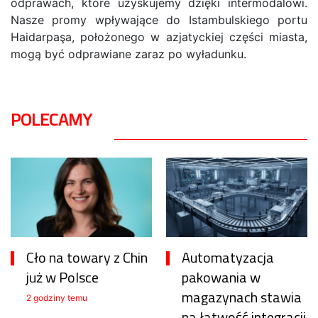
odprawach, które uzyskujemy dzięki intermodalowi.
Nasze promy wpływające do Istambulskiego portu
Haidarpaşa, położonego w azjatyckiej części miasta,
mogą być odprawiane zaraz po wyładunku.
POLECAMY
Cło na towary z Chin
Automatyzacja
już w Polsce
pakowania w
magazynach stawia
2 godziny temu
na łatwość integracji