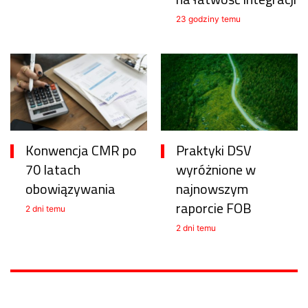
23 godziny temu
Konwencja CMR po
Praktyki DSV
70 latach
wyróżnione w
obowiązywania
najnowszym
raporcie FOB
2 dni temu
2 dni temu