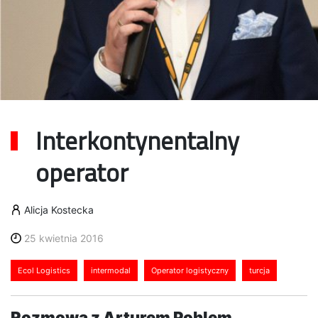
Interkontynentalny
operator
Alicja Kostecka
25 kwietnia 2016
Ecol Logistics
intermodal
Operator logistyczny
turcja
Rozmowa z Arturem Pohlem,