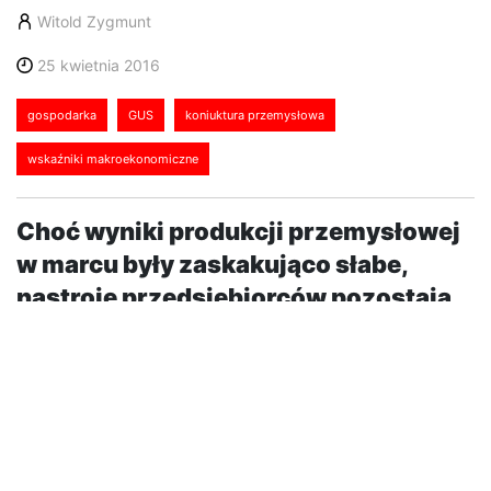
Witold Zygmunt
25 kwietnia 2016
gospodarka
GUS
koniuktura przemysłowa
wskaźniki makroekonomiczne
Choć wyniki produkcji przemysłowej
w marcu były zaskakująco słabe,
nastroje przedsiębiorców pozostają
dobre. Ankietowani w kwietniu przez
GUS menedżerowie wskazują na
rosnącą koniunkturę w przemyśle.
W kwietniu ogólny klimat koniunktury w przetwórstwie
przemysłowym kształtuje się na poziomie plus 5,4