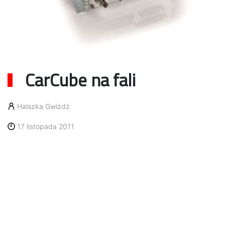
CarCube na fali
Halszka Gwiżdż
17 listopada 2011
Coraz więcej przewoźników wybiera
komputer pokładowy firmy Trimble
Transport & Logistics.
CarCube jest urządzeniem instalowanym na w kabinie
samochodu ciężarowego, które zdalnie pobiera