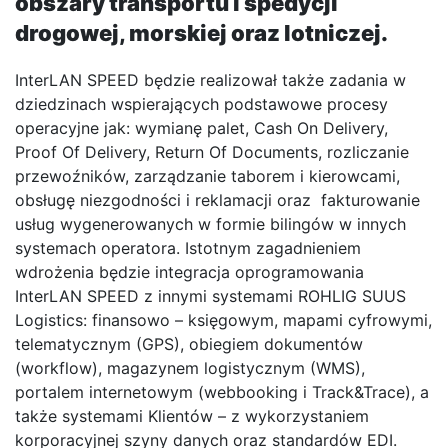
obszary transportu i spedycji
drogowej, morskiej oraz lotniczej.
InterLAN SPEED będzie realizował także zadania w
dziedzinach wspierających podstawowe procesy
operacyjne jak: wymianę palet, Cash On Delivery,
Proof Of Delivery, Return Of Documents, rozliczanie
przewoźników, zarządzanie taborem i kierowcami,
obsługę niezgodności i reklamacji oraz fakturowanie
usług wygenerowanych w formie bilingów w innych
systemach operatora. Istotnym zagadnieniem
wdrożenia będzie integracja oprogramowania
InterLAN SPEED z innymi systemami ROHLIG SUUS
Logistics: finansowo – księgowym, mapami cyfrowymi,
telematycznym (GPS), obiegiem dokumentów
(workflow), magazynem logistycznym (WMS),
portalem internetowym (webbooking i Track&Trace), a
także systemami Klientów – z wykorzystaniem
korporacyjnej szyny danych oraz standardów EDI.