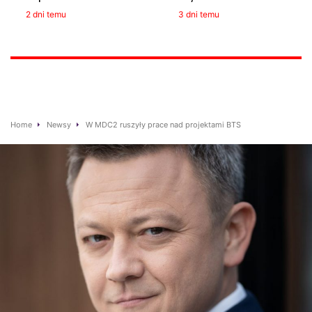
2 dni temu
3 dni temu
Home
Newsy
W MDC2 ruszyły prace nad projektami BTS