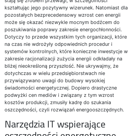
stają się źródłem przewagi, w szczególności
kształtując jego pozytywny wizerunek. Natomiast dla
pozostałych bezprecedensowy wzrost cen energii
może się okazać niezwykle mocnym bodźcem do
poszukiwania poprawy zakresie energochłonności.
Dotyczy to przede wszystkim tych organizacji, które
na czas nie wdrożyły odpowiednich procedur i
systemów kontrolnych, które konieczne inwestycje w
zakresie racjonalizacji zużycia energii odkładały na
bliżej nieokreśloną przyszłość. Nie ukrywajmy, że
dotychczas w wielu przedsiębiorstwach nie
przywiązywano uwagi do budowy wysokiej
świadomości energetycznej. Dopiero drastyczne
podwyżki cen mediów i związany z tym wzrost
kosztów produkcji, zmusiły kadrę do szukania
oszczędności, czyli rozwiązań energooszczędnych.
Narzędzia IT wspierające
oszczędności energetyczne