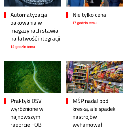
Automatyzacja
Nie tylko cena
pakowania w
17 godzin temu
magazynach stawia
na łatwość integracji
14 godzin temu
Praktyki DSV
MŚP nadal pod
wyróżnione w
kreską, ale spadek
najnowszym
nastrojów
raporcie FOB
wyhamował