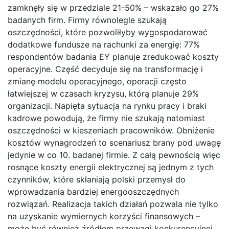
zamknęły się w przedziale 21-50% – wskazało go 27%
badanych firm. Firmy równolegle szukają
oszczędności, które pozwoliłyby wygospodarować
dodatkowe fundusze na rachunki za energię: 77%
respondentów badania EY planuje zredukować koszty
operacyjne. Część decyduje się na transformację i
zmianę modelu operacyjnego, operacji często
łatwiejszej w czasach kryzysu, którą planuje 29%
organizacji. Napięta sytuacja na rynku pracy i braki
kadrowe powodują, że firmy nie szukają natomiast
oszczędności w kieszeniach pracowników. Obniżenie
kosztów wynagrodzeń to scenariusz brany pod uwagę
jedynie w co 10. badanej firmie. Z całą pewnością więc
rosnące koszty energii elektrycznej są jednym z tych
czynników, które skłaniają polski przemysł do
wprowadzania bardziej energooszczędnych
rozwiązań. Realizacja takich działań pozwala nie tylko
na uzyskanie wymiernych korzyści finansowych –
może być również źródłem przewagi konkurencyjnej.