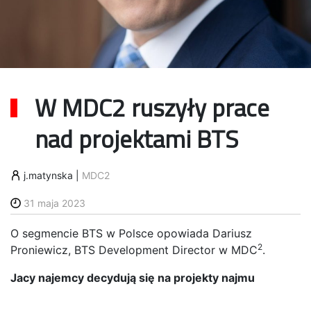
W MDC2 ruszyły prace
nad projektami BTS
j.matynska
|
MDC2
31 maja 2023
O segmencie BTS w Polsce opowiada Dariusz
2
Proniewicz, BTS Development Director w MDC
.
Jacy najemcy decydują się na projekty najmu
długoterminowego BTS (built to suit)?