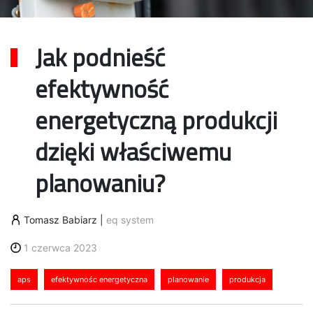
Jak podnieść
efektywność
energetyczną produkcji
dzięki właściwemu
planowaniu?
Tomasz Babiarz
|
eq system
1 czerwca 2023
aps
efektywnośc energetyczna
planowanie
produkcja