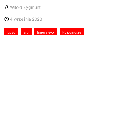
Witold Zygmunt
4 września 2023
bpsc
erp
impuls evo
kb pomorze
Spółka KB Pomorze wdraża nowy system klasy ERP.
Za proces implementacji systemu zintegrowanego
odpowiada BPSC. Wdrożenie oprogramowania Impuls
EVO jest związane z intensywnym rozwojem firmy.
KB Pomorze to polskie przedsiębiorstwo, które
specjalizuje się w dostarczaniu zaawansowanych
rozwiązań dla infrastruktury krytycznej w sektorze
paliwowo-gazowym. Firmę tworzą eksperci,
inżynierowie, projektanci i specjaliści w dziedzinie
paliwowo-gazowej. Dzięki zastosowaniu najnowszych
technologii i innowacji w swoich projektach spółka