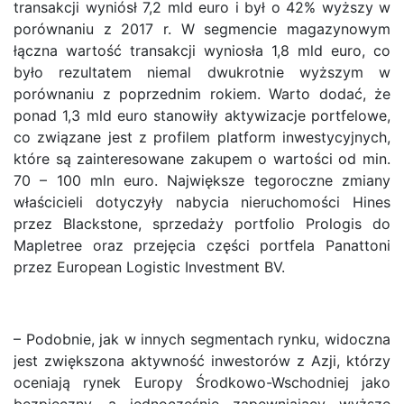
transakcji wyniósł 7,2 mld euro i był o 42% wyższy w
porównaniu z 2017 r. W segmencie magazynowym
łączna wartość transakcji wyniosła 1,8 mld euro, co
było rezultatem niemal dwukrotnie wyższym w
porównaniu z poprzednim rokiem. Warto dodać, że
ponad 1,3 mld euro stanowiły aktywizacje portfelowe,
co związane jest z profilem platform inwestycyjnych,
które są zainteresowane zakupem o wartości od min.
70 – 100 mln euro. Największe tegoroczne zmiany
właścicieli dotyczyły nabycia nieruchomości Hines
przez Blackstone, sprzedaży portfolio Prologis do
Mapletree oraz przejęcia części portfela Panattoni
przez European Logistic Investment BV.
– Podobnie, jak w innych segmentach rynku, widoczna
jest zwiększona aktywność inwestorów z Azji, którzy
oceniają rynek Europy Środkowo-Wschodniej jako
bezpieczny, a jednocześnie zapewniający wyższe