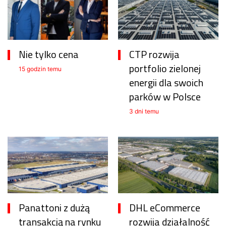
Nie tylko cena
CTP rozwija
portfolio zielonej
15 godzin temu
energii dla swoich
parków w Polsce
3 dni temu
Panattoni z dużą
DHL eCommerce
transakcją na rynku
rozwija działalność