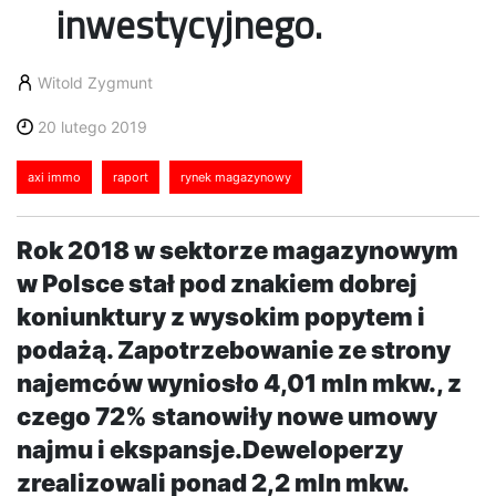
inwestycyjnego.
Witold Zygmunt
20 lutego 2019
axi immo
raport
rynek magazynowy
Rok 2018 w sektorze magazynowym
w Polsce stał pod znakiem dobrej
koniunktury z wysokim popytem i
podażą. Zapotrzebowanie ze strony
najemców wyniosło 4,01 mln mkw., z
czego 72% stanowiły nowe umowy
najmu i ekspansje.Deweloperzy
zrealizowali ponad 2,2 mln mkw.