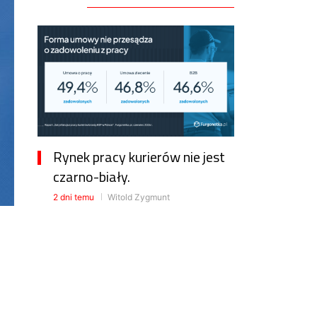
Rynek pracy kurierów nie jest
czarno-biały.
2 dni temu
Witold Zygmunt