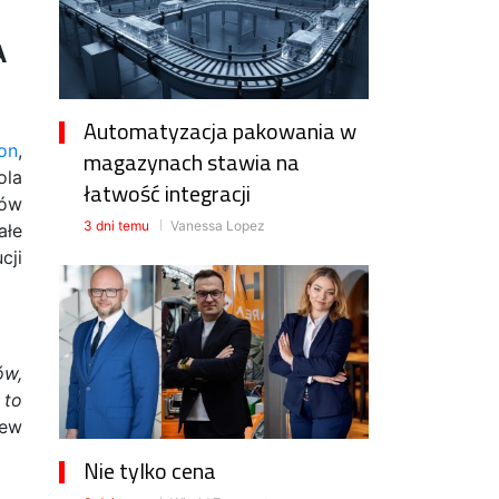
A
Automatyzacja pakowania w
ion
,
magazynach stawia na
ola
łatwość integracji
nów
3 dni temu
Vanessa Lopez
ałe
cji
ów,
 to
iew
Nie tylko cena