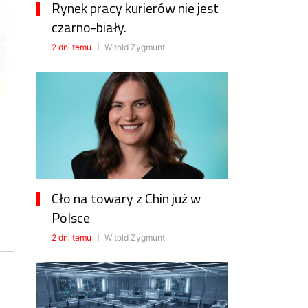
Rynek pracy kurierów nie jest
czarno-biały.
2 dni temu
Witold Zygmunt
Cło na towary z Chin już w
Polsce
2 dni temu
Witold Zygmunt