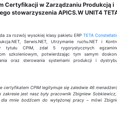
 Certyfikacji w Zarządzaniu Produkcją i
iego stowarzyszenia APICS.W UNIT4 TET
a za rozwój wysokiej klasy pakietu ERP
TETA Constellat
kcja.NET, Serwis.NET, Utrzymanie ruchu.NET i Kontr
wy tytułu CPIM, zdał 5 rygorystycznych egzami
om szkoleniowym, potwierdzając tym samym doskon
ania oraz sterowania systemami produkcji i dystrybu
e certyfikatem CPIM legitymuje się zaledwie 46 menadżer
zakresie jest nasz były pracownik Zbigniew Sobkiewicz,
 dla mnie bodźcem do wytężonej pracy
– mówi Zbign