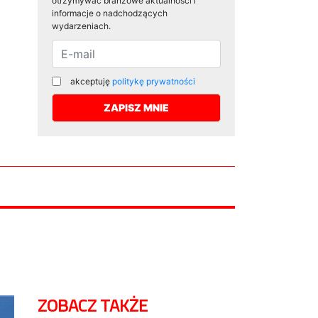
otrzymywać branżowe aktualności i
informacje o nadchodzących
wydarzeniach.
akceptuję
politykę prywatności
ZOBACZ TAKŻE