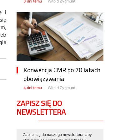
3 dni temu
Witold Zygmunt
ę i
się
ym,
zeb
gie
Konwencja CMR po 70 latach
obowiązywania
4 dni temu
Witold Zygmunt
ZAPISZ SIĘ DO
NEWSLETTERA
Zapisz się do naszego newslettera, aby