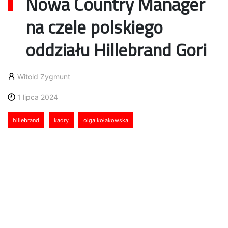
Nowa Country Manager
na czele polskiego
oddziału Hillebrand Gori
Witold Zygmunt
1 lipca 2024
hillebrand
kadry
olga kołakowska
Hillebrand Gori, globalny operator logistyczny dla
branży beverage, powołał nowego Country Managera
oddziału w Polsce. Z początkiem maja stanowisko to
objęła Olga Kołakowska.
Olga Kołakowska związana jest z branżą transportową
i logistyczną, a także magazynową, od ponad 15 lat.