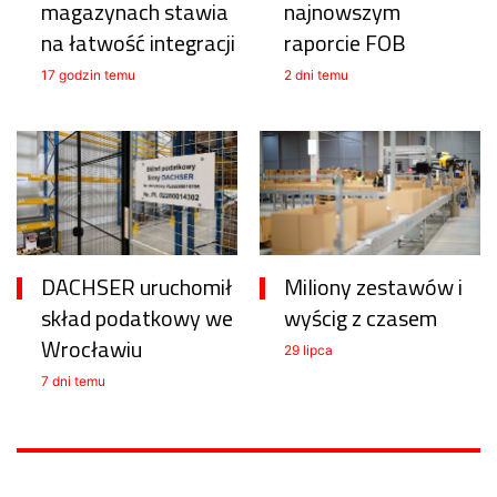
magazynach stawia
najnowszym
na łatwość integracji
raporcie FOB
17 godzin temu
2 dni temu
DACHSER uruchomił
Miliony zestawów i
skład podatkowy we
wyścig z czasem
Wrocławiu
29 lipca
7 dni temu