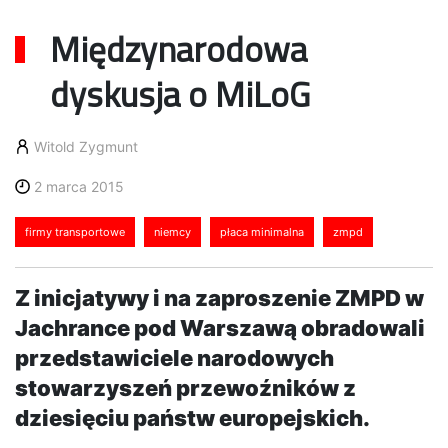
Międzynarodowa
dyskusja o MiLoG
Witold Zygmunt
2 marca 2015
firmy transportowe
niemcy
płaca minimalna
zmpd
Z inicjatywy i na zaproszenie ZMPD w
Jachrance pod Warszawą obradowali
przedstawiciele narodowych
stowarzyszeń przewoźników z
dziesięciu państw europejskich.