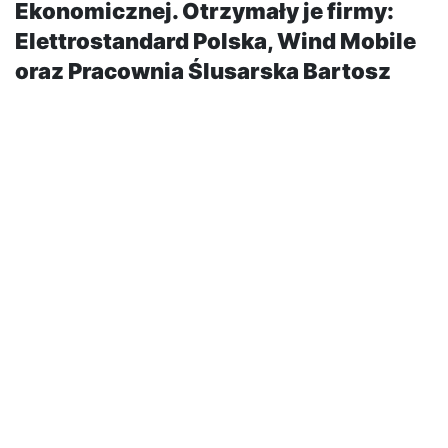
Ekonomicznej. Otrzymały je firmy:
Elettrostandard Polska, Wind Mobile
oraz Pracownia Ślusarska Bartosz
Wójcik.
Reinwestycja firmy Elettrostandard Polska planowana
jest w Niepołomicach. Przedmiotem inwestycji będzie
rozszerzenie działalności zakładu produkcyjnego oraz
rozbudowa powierzchni biurowych. Zakres produktów
wytwarzanych przez firmę obejmuje m.in.:
transformatory mocy, wnętrzowe przekładniki SN,
rozdzielnice SN wyposażone w rozłączniki izolowane
gazem SF6, izolatory epoksydowe oraz bezpieczniki.
Firma zobowiązała się do utrzymania zatrudnienia na
poziomie 29 osób oraz do poniesienia nakładów
inwestycyjnych w wysokości 13,5 mln zł.