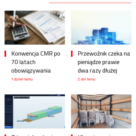
Konwencja CMR po
Przewoźnik czeka na
70 latach
pieniądze prawie
obowiązywania
dwa razy dłużej
1 dzień temu
2 dni temu