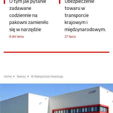
O tym jak pytanie
Ubezpieczenie
zadawane
towaru w
codziennie na
transporcie
pakowni zamieniło
krajowym i
się w narzędzie
międzynarodowym.
6 dni temu
27 lipca
Home
Newsy
W Małopolsce inwestują