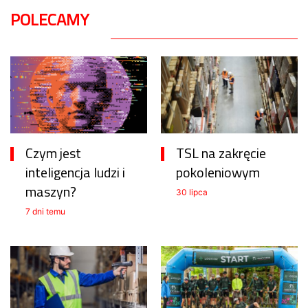
POLECAMY
Czym jest
TSL na zakręcie
inteligencja ludzi i
pokoleniowym
maszyn?
30 lipca
7 dni temu