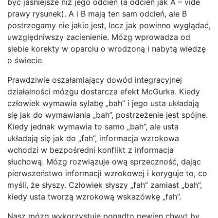
być jaśniejsze niż jego odcień (a odcień jak A – vide
prawy rysunek). A i B mają ten sam odcień, ale B
postrzegamy nie jakie jest, lecz jak powinno wyglądać,
uwzględniwszy zacienienie. Mózg wprowadza od
siebie korekty w oparciu o wrodzoną i nabytą wiedzę
o świecie.
Prawdziwie oszałamiający dowód integracyjnej
działalności mózgu dostarcza efekt McGurka. Kiedy
człowiek wymawia sylabę „bah” i jego usta układają
się jak do wymawiania „bah”, postrzeżenie jest spójne.
Kiedy jednak wymawia to samo „bah”, ale usta
układają się jak do „fah”, informacja wzrokowa
wchodzi w bezpośredni konflikt z informacja
słuchową. Mózg rozwiązuje ową sprzeczność, dając
pierwszeństwo informacji wzrokowej i koryguje to, co
myśli, że słyszy. Człowiek słyszy „fah” zamiast „bah”,
kiedy usta tworzą wzrokową wskazówkę „fah”.
Nasz mózg wykorzystuje ponadto pewien chwyt by