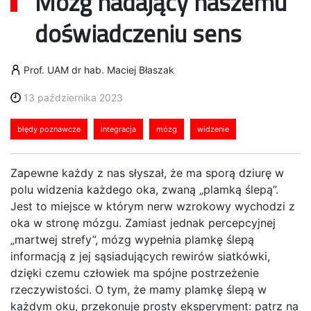
Mózg nadający naszemu
doświadczeniu sens
Prof. UAM dr hab. Maciej Błaszak
13 października 2023
błędy poznawcze
integracja
mózg
widzenie
Zapewne każdy z nas słyszał, że ma sporą dziurę w
polu widzenia każdego oka, zwaną „plamką ślepą”.
Jest to miejsce w którym nerw wzrokowy wychodzi z
oka w stronę mózgu. Zamiast jednak percepcyjnej
„martwej strefy”, mózg wypełnia plamkę ślepą
informacją z jej sąsiadujących rewirów siatkówki,
dzięki czemu człowiek ma spójne postrzeżenie
rzeczywistości. O tym, że mamy plamkę ślepą w
każdym oku, przekonuje prosty eksperyment: patrz na