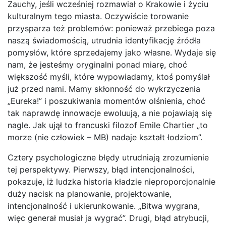
Zauchy, jeśli wcześniej rozmawiał o Krakowie i życiu
kulturalnym tego miasta. Oczywiście torowanie
przysparza też problemów: ponieważ przebiega poza
naszą świadomością, utrudnia identyfikację źródła
pomysłów, które sprzedajemy jako własne. Wydaje się
nam, że jesteśmy oryginalni ponad miarę, choć
większość myśli, które wypowiadamy, ktoś pomyślał
już przed nami. Mamy skłonność do wykrzyczenia
„Eureka!” i poszukiwania momentów olśnienia, choć
tak naprawdę innowacje ewoluują, a nie pojawiają się
nagle. Jak ujął to francuski filozof Emile Chartier „to
morze (nie człowiek – MB) nadaje kształt łodziom”.
Cztery psychologiczne błędy utrudniają zrozumienie
tej perspektywy. Pierwszy, błąd intencjonalności,
pokazuje, iż ludzka historia kładzie nieproporcjonalnie
duży nacisk na planowanie, projektowanie,
intencjonalność i ukierunkowanie. „Bitwa wygrana,
więc generał musiał ja wygrać”. Drugi, błąd atrybucji,