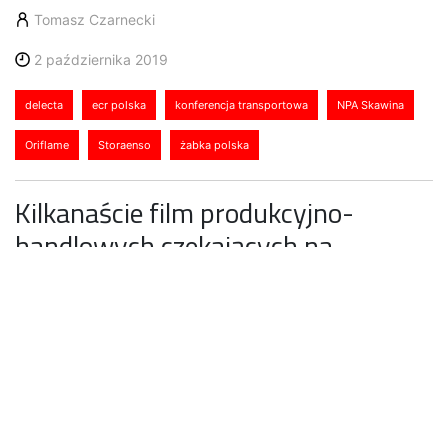
Tomasz Czarnecki
2 października 2019
delecta
ecr polska
konferencja transportowa
NPA Skawina
Oriflame
Storaenso
żabka polska
Kilkanaście film produkcyjno-
handlowych czekających na
przewoźników oraz bogaty program
merytoryczny. Tak w największym
skrócie będzie wyglądał Kongres
Transportowy – 22. października w
Warszawie.
Anwil, Bakalland, Ciech, Classen, Delecta, Europapier,