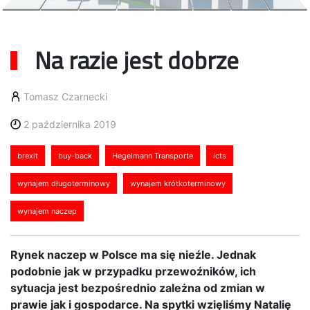
Na razie jest dobrze
Tomasz Czarnecki
2 października 2019
brexit
buy-back
Hegelmann Transporte
icts
wynajem długoterminowy
wynajem krótkoterminowy
wynajem naczep
Rynek naczep w Polsce ma się nieźle. Jednak
podobnie jak w przypadku przewoźników, ich
sytuacja jest bezpośrednio zależna od zmian w
prawie jak i gospodarce. Na spytki wzięliśmy Natalię