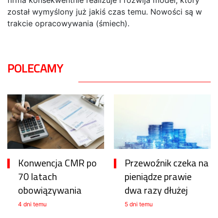
firma konsekwentnie realizuje i rozwija model, który
został wymyślony już jakiś czas temu. Nowości są w
trakcie opracowywania (śmiech).
POLECAMY
Konwencja CMR po
Przewoźnik czeka na
70 latach
pieniądze prawie
obowiązywania
dwa razy dłużej
4 dni temu
5 dni temu