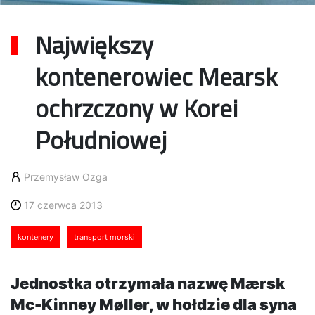
Największy
kontenerowiec Mearsk
ochrzczony w Korei
Południowej
Przemysław Ozga
17 czerwca 2013
kontenery
transport morski
Jednostka otrzymała nazwę Mærsk
Mc-Kinney Møller, w hołdzie dla syna