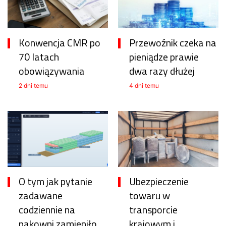
Konwencja CMR po
Przewoźnik czeka na
70 latach
pieniądze prawie
obowiązywania
dwa razy dłużej
2 dni temu
4 dni temu
O tym jak pytanie
Ubezpieczenie
zadawane
towaru w
codziennie na
transporcie
pakowni zamieniło
krajowym i