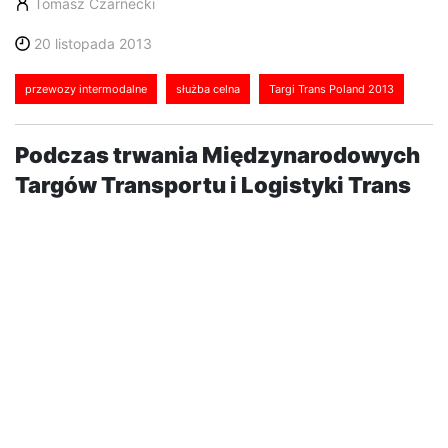
Tomasz Czarnecki
20 listopada 2013
przewozy intermodalne
służba celna
Targi Trans Poland 2013
Podczas trwania Międzynarodowych
Targów Transportu i Logistyki Trans
Poland 2013 Służba Celna
zaproponuje przedsiębiorcom
aktywny udział w 3 panelach.
Spotkanie odbędzie się w dniach 26-28.11.2013. Wstęp
wolny. Przedstawiciele Służby Celnej poprowadzą
podczas Trans Poland trzy panele.
Ułatwienia dla przedsiębiorców