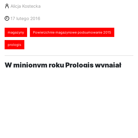
Alicja Kostecka
17 lutego 2016
magazyny
Powierzchnie magazynowe podsumowanie 2015
prologis
W minionym roku Prologis wynajął
1,75 miliona metrów kwadratowych
powierzchni magazynowej w Europie
Środkowo-Wschodniej, co jest
wynikiem zbliżonym do rekordowych
wartości osiągniętych w 2014 roku.
Firma podpisała nowe umowy najmu obejmujące
618 000 metrów kwadratowych oraz przedłużyła