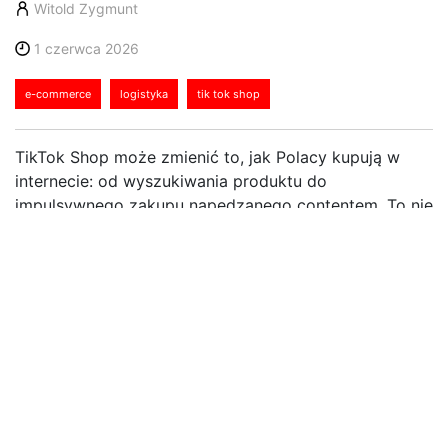
Witold Zygmunt
1 czerwca 2026
e-commerce
logistyka
tik tok shop
TikTok Shop może zmienić to, jak Polacy kupują w
internecie: od wyszukiwania produktu do
impulsywnego zakupu napędzanego contentem. To nie
kolejny marketplace, ale nowy model zakupowy, w
którym granica między rozrywką, rekomendacją i
sprzedażą praktycznie znika. Zdaniem ekspertów
Fulfilio, social commerce przestaje być trendem z
rynków azjatyckich i zachodnioeuropejskich, a staje
się pełnoprawnym kanałem sprzedaży także w Polsce.
Potencjał jest duży, bo TikTok ma w Polsce ponad 14
mln użytkowników, czyli skalę porównywalną z
największymi platformami zakupowymi. Dla marek
oznacza to jednak bardziej dynamiczne piki