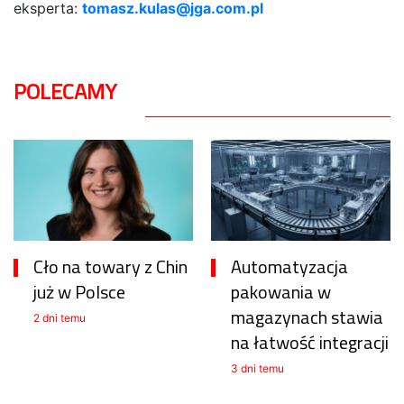
eksperta:
tomasz.kulas@jga.com.pl
POLECAMY
Cło na towary z Chin
Automatyzacja
już w Polsce
pakowania w
magazynach stawia
2 dni temu
na łatwość integracji
3 dni temu