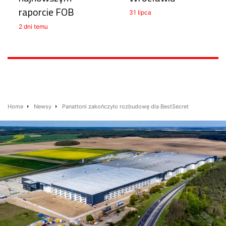
raporcie FOB
31 lipca
2 dni temu
Home
Newsy
Panattoni zakończyło rozbudowę dla BestSecret