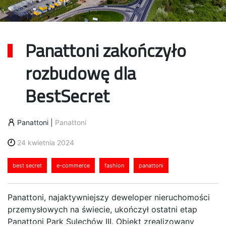
Panattoni zakończyło
rozbudowę dla
BestSecret
Panattoni
|
Panattoni
24 kwietnia 2024
best secret
e-commerce
fashion
panattoni
Panattoni, najaktywniejszy deweloper nieruchomości
przemysłowych na świecie, ukończył ostatni etap
Panattoni Park Sulechów III. Obiekt zrealizowany