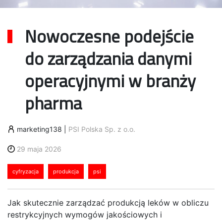
Nowoczesne podejście
do zarządzania danymi
operacyjnymi w branży
pharma
marketing138
|
PSI Polska Sp. z o.o.
29 maja 2026
cyfryzacja
produkcja
psi
Jak skutecznie zarządzać produkcją leków w obliczu
restrykcyjnych wymogów jakościowych i