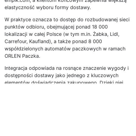
empik.com, a klientom końcowym zapewnia większą
elastyczność wyboru formy dostawy.
W praktyce oznacza to dostęp do rozbudowanej sieci
punktów odbioru, obejmującej ponad 18 000
lokalizacji w całej Polsce (w tym m.in. Żabka, Lidl,
Carrefour, Kaufland), a także ponad 8 000
współdzielonych automatów paczkowych w ramach
ORLEN Paczka.
Integracja odpowiada na rosnące znaczenie wygody i
dostępności dostawy jako jednego z kluczowych
elementów doświadczenia zakupowego. Dzięki niej
sprzedawcy mogą lepiej dopasować ofertę
logistyczną do oczekiwań klientów, wspierać
konwersję oraz korzystać z rozwiązań stosowanych w
bieżących operacjach. Standardem usługi GLS
pozostaje również Live Tracking, umożliwiający
śledzenie przesyłki w czasie rzeczywistym
i zwiększający transparentność procesu doręczenia do